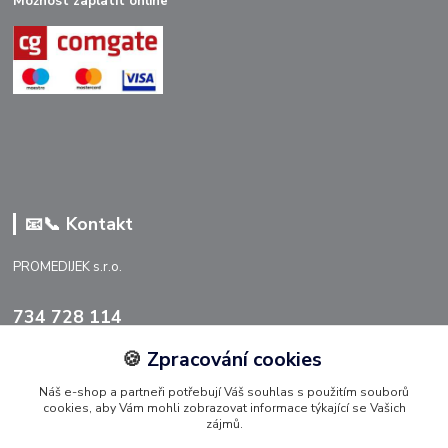
Možnost zaplatit online
📧📞 Kontakt
PROMEDIJEK s.r.o.
734 728 114
🍪
Zpracování cookies
info@promedijek.cz
Náš e-shop a partneři potřebují Váš souhlas s použitím souborů
cookies, aby Vám mohli zobrazovat informace týkající se Vašich
zájmů.