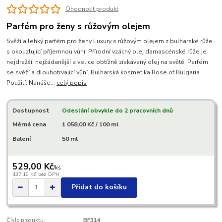
Ohodnotit produkt
Parfém pro ženy s růžovým olejem
Svěží a lehký parfém pro ženy Luxury s růžovým olejem z bulharské růže
s okouzlující příjemnou vůní. Přírodní vzácný olej damascénské růže je
nejdražší, nejžádanější a velice obtížně získávaný olej na světě. Parfém
se svěží a dlouhotrvající vůní. Bulharská kosmetika Rose of Bulgaria
Použití: Nanáše...
celý popis
Dostupnost
Odeslání obvykle do 2 pracovních dnů
Měrná cena
1 058,00 Kč / 100 ml
Balení
50 ml
529,00 Kč
/
ks
437,19 Kč
bez DPH
Přidat do košíku
Číslo produktu:
BF314