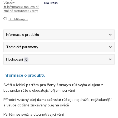
Výrobce:
Bio Fresh
🔔 Informace e-mailem při
změně dostupnosti / ceny
Do oblíbených
Informace o produktu
Technické parametry
Hodnocení
0
Informace o produktu
Svěží a lehký
parfém pro ženy
Luxury
s růžovým olejem
z
bulharské růže s okouzlující příjemnou vůní.
Přírodní vzácný olej
damascénské růže
je nejdražší, nejžádanější
a velice obtížně získávaný olej na světě.
Parfém se svěží a dlouhotrvající vůní.