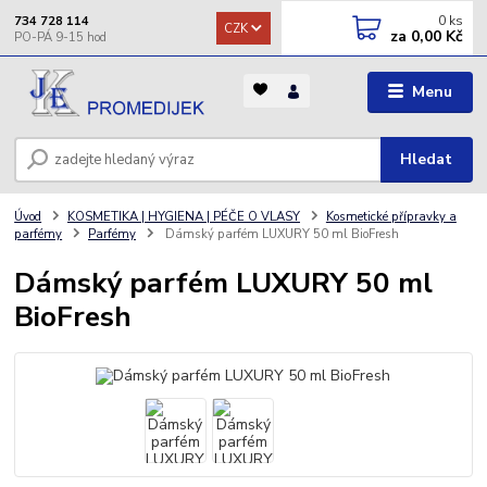
0
ks
734 728 114
CZK
za
0,00 Kč
Menu
Hledat
Úvod
KOSMETIKA | HYGIENA | PÉČE O VLASY
Kosmetické přípravky a
parfémy
Parfémy
Dámský parfém LUXURY 50 ml BioFresh
Dámský parfém LUXURY 50 ml
BioFresh