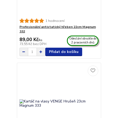
1 hodnocení
Profesionální antistatický hřeben 22cm Magnum
332
89,00 Kč
Odeslání obvykle do
/
ks
2 pracovních dnů
73,55 Kč
bez DPH
Přidat do košíku