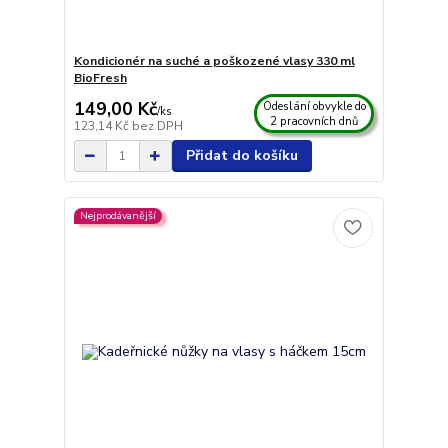
Kondicionér na suché a poškozené vlasy 330 ml
BioFresh
149,00 Kč
Odeslání obvykle do
/
ks
2 pracovních dnů
123,14 Kč
bez DPH
Přidat do košíku
Nejprodávanější