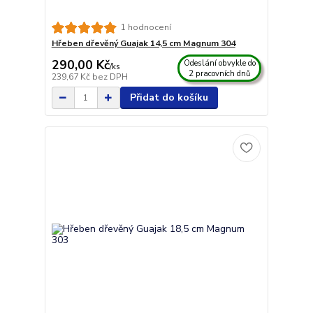
1 hodnocení
Hřeben dřevěný Guajak 14,5 cm Magnum 304
290,00 Kč
Odeslání obvykle do
/
ks
2 pracovních dnů
239,67 Kč
bez DPH
Přidat do košíku