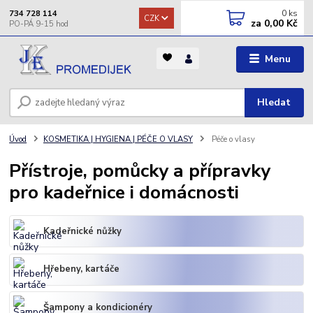
0
ks
734 728 114
CZK
za
0,00 Kč
Menu
Hledat
Úvod
KOSMETIKA | HYGIENA | PÉČE O VLASY
Péče o vlasy
Přístroje, pomůcky a přípravky
pro kadeřnice i domácnosti
Kadeřnické nůžky
Hřebeny, kartáče
Šampony a kondicionéry