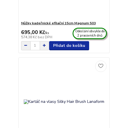
Nůžky kadeřnické efilační 15cm Magnum 503
695,00 Kč
Odeslání obvykle do
/
ks
2 pracovních dnů
574,38 Kč
bez DPH
Přidat do košíku