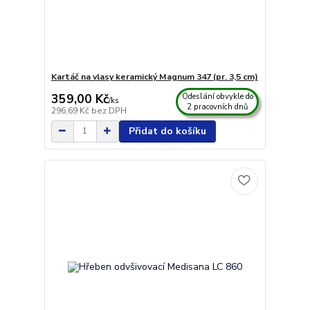
Kartáč na vlasy keramický Magnum 347 (pr. 3,5 cm)
359,00 Kč
Odeslání obvykle do
/
ks
2 pracovních dnů
296,69 Kč
bez DPH
Přidat do košíku