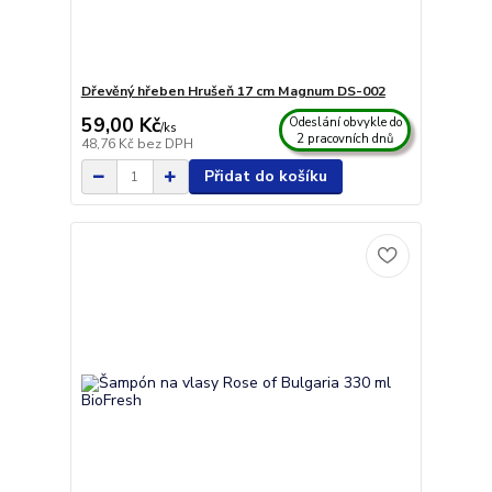
Dřevěný hřeben Hrušeň 17 cm Magnum DS-002
59,00 Kč
Odeslání obvykle do
/
ks
2 pracovních dnů
48,76 Kč
bez DPH
Přidat do košíku