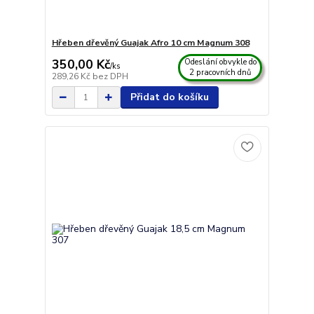
Hřeben dřevěný Guajak Afro 10 cm Magnum 308
350,00 Kč
Odeslání obvykle do
/
ks
2 pracovních dnů
289,26 Kč
bez DPH
Přidat do košíku