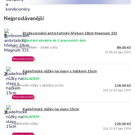
Nejprodávanější
Profesionální antistatický hřeben 18cm Magnum 331
1.
Odeslání obvykle do 2 pracovních dnů
Plastový hřeben - široké zuby
89,00 Kč
73,55 Kč bez DPH
Nejprodávanější
Kadeřnické nůžky na vlasy s háčkem 15cm
2.
SKLADEM
Kadeřnické nůžky s opěrkou prstu
126,00 Kč
104,13 Kč bez DPH
Nejprodávanější
Kadeřnické nůžky na vlasy 15cm
3.
SKLADEM
Kadeřnické nůžky
126,00 Kč
104,13 Kč bez DPH
Nejprodávanější