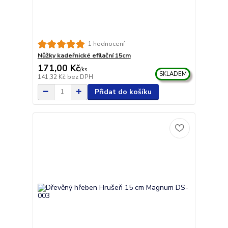
1 hodnocení
Nůžky kadeřnické efilační 15cm
171,00 Kč
/
ks
SKLADEM
141,32 Kč
bez DPH
Přidat do košíku