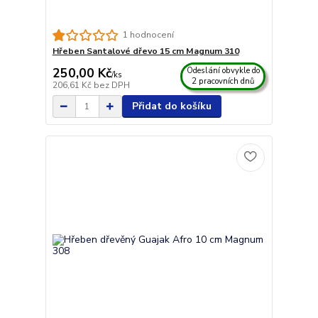
1 hodnocení
Hřeben Santalové dřevo 15 cm Magnum 310
250,00 Kč
Odeslání obvykle do
/
ks
2 pracovních dnů
206,61 Kč
bez DPH
Přidat do košíku