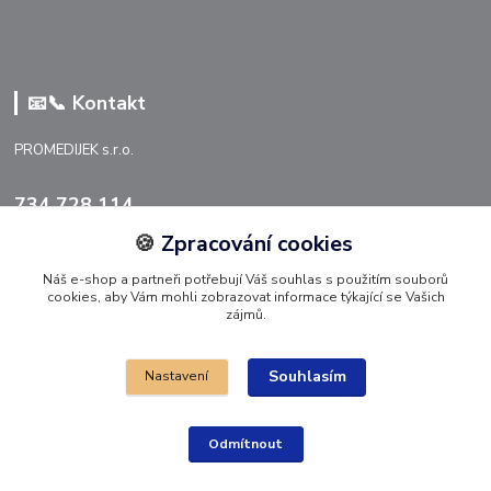
📧📞 Kontakt
PROMEDIJEK s.r.o.
734 728 114
🍪
Zpracování cookies
info@promedijek.cz
Náš e-shop a partneři potřebují Váš souhlas s použitím souborů
cookies, aby Vám mohli zobrazovat informace týkající se Vašich
zájmů.
Souhlasím
Nastavení
Upravit sběr cookies 🍪.
Odmítnout
© 2026 PROMEDIJEK s.r.o.