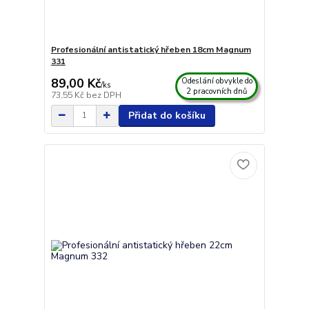
Profesionální antistatický hřeben 18cm Magnum
331
89,00 Kč
Odeslání obvykle do
/
ks
2 pracovních dnů
73,55 Kč
bez DPH
Přidat do košíku