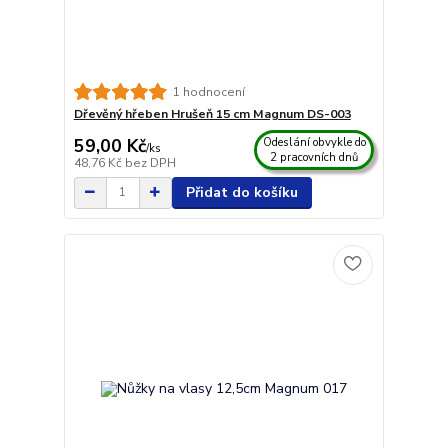
1 hodnocení
Dřevěný hřeben Hrušeň 15 cm Magnum DS-003
59,00 Kč
Odeslání obvykle do
/
ks
2 pracovních dnů
48,76 Kč
bez DPH
Přidat do košíku