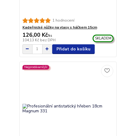
1 hodnocení
Kadeřnické nůžky na vlasy s háčkem 15cm
126,00 Kč
/
ks
SKLADEM
104,13 Kč
bez DPH
Přidat do košíku
Nejprodávanější