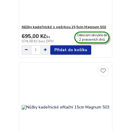
Nůžky kadeřnické s opěrkou 15,5cm Magnum 502
695,00 Kč
Odeslání obvykle do
/
ks
2 pracovních dnů
574,38 Kč
bez DPH
Přidat do košíku