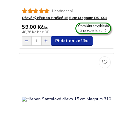
1 hodnocení
Dřevěný hřeben Hrušeň 15,5 cm Magnum DS-001
59,00 Kč
Odeslání obvykle do
/
ks
2 pracovních dnů
48,76 Kč
bez DPH
Přidat do košíku