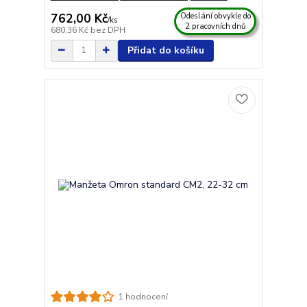
762,00 Kč
Odeslání obvykle do
/
ks
2 pracovních dnů
680,36 Kč
bez DPH
Přidat do košíku
1 hodnocení