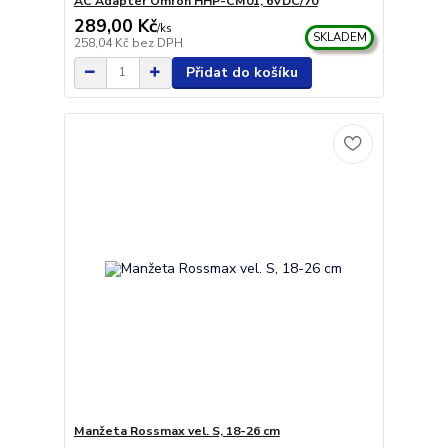
AC Adaptér Omron HHP-CM01, 6VDC/70
289,00 Kč
/
ks
SKLADEM
258,04 Kč
bez DPH
Přidat do košíku
Manžeta Rossmax vel. S, 18-26 cm