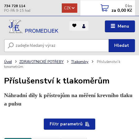
0
ks
734 728 114
CZK
za
0,00 Kč
Menu
Hledat
Úvod
ZDRAVOTNICKÉ POTŘEBY
Tlakoměry
Příslušenství k
tonometrům
Příslušenství k tlakoměrům
Náhradní díly k přístrojům na měření krevního tlaku
a pulsu
Filtr parametrů