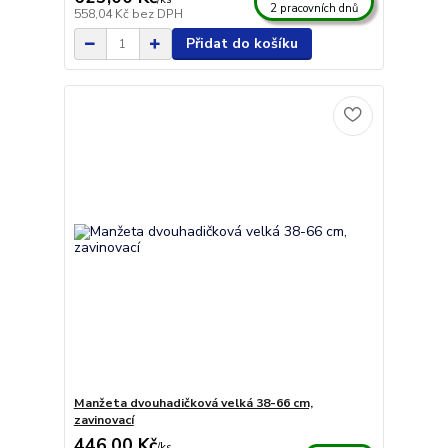
2 pracovních dnů
558,04 Kč
bez DPH
Přidat do košíku
Manžeta dvouhadičková velká 38-66 cm,
zavinovací
446,00 Kč
/
ks