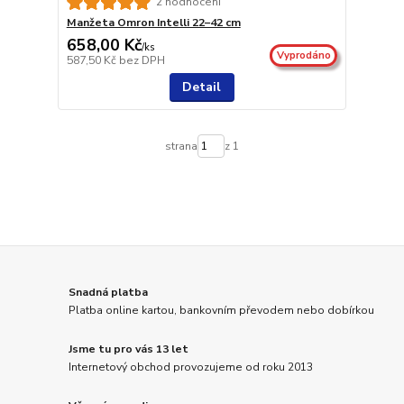
2 hodnocení
Manžeta Omron Intelli 22–42 cm
658,00 Kč
/
ks
Vyprodáno
587,50 Kč
bez DPH
Detail
strana
z 1
Snadná platba
Platba online kartou, bankovním převodem nebo dobírkou
Jsme tu pro vás 13 let
Internetový obchod provozujeme od roku 2013