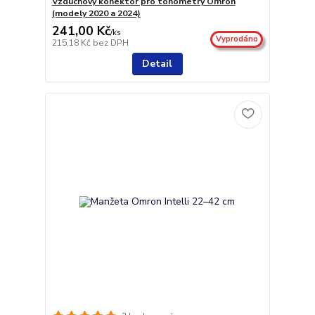
Vzduchový konektor pro tonometry Omron
(modely 2020 a 2024)
241,00 Kč
/
ks
Vyprodáno
215,18 Kč
bez DPH
Detail