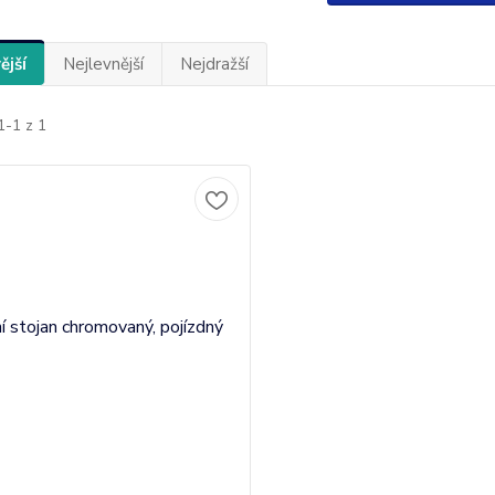
ější
Nejlevnější
Nejdražší
1-1 z 1