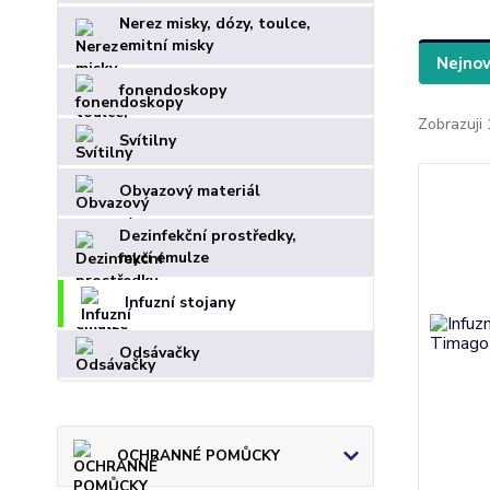
Nerez misky, dózy, toulce,
emitní misky
Nejnov
fonendoskopy
Zobrazuji 
Svítilny
Obvazový materiál
Dezinfekční prostředky,
mycí emulze
Infuzní stojany
Odsávačky
OCHRANNÉ POMŮCKY