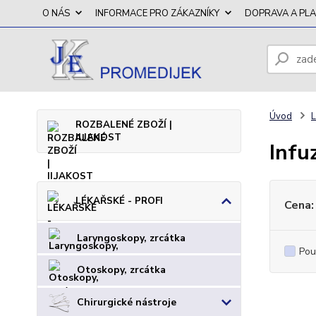
O NÁS
INFORMACE PRO ZÁKAZNÍKY
DOPRAVA A PL
Úvod
L
ROZBALENÉ ZBOŽÍ |
II.JAKOST
Infu
LÉKAŘSKÉ - PROFI
Cena:
Laryngoskopy, zrcátka
Pou
Otoskopy, zrcátka
Chirurgické nástroje