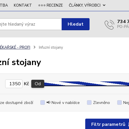
ATBA
KONTAKT
⭐⭐⭐ RECENZE
ČLÁNKY, VÝROBCI
734 
Hledat
ÉKAŘSKÉ - PROFI
Infuzní stojany
zní stojany
Kč
Od
ze dostupné zboží
📢 Nové v nabídce
Zlevněno
Ne
Filtr parametrů