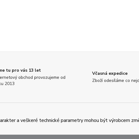
me tu pro vás 13 let
Včasná expedice
ternetový obchod provozujeme od
Zboží odesíláme co nejd
ku 2013
charakter a veškeré technické parametry mohou být výrobcem zm