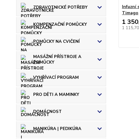
Infuzní
ZDRAVOTNICKÉ POTŘEBY
Timago
1 350
KOMPENZAČNÍ POMŮCKY
1 115,7
POMŮCKY NA CVIČENÍ
MASÁŽNÍ PŘÍSTROJE A
POMŮCKY
VYHŘÍVACÍ PROGRAM
PRO DĚTI A MAMINKY
DOMÁCNOST
MANIKÚRA | PEDIKÚRA