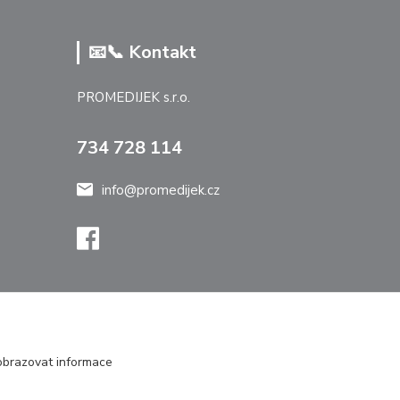
📧📞 Kontakt
PROMEDIJEK s.r.o.
734 728 114
info@promedijek.cz
zobrazovat informace