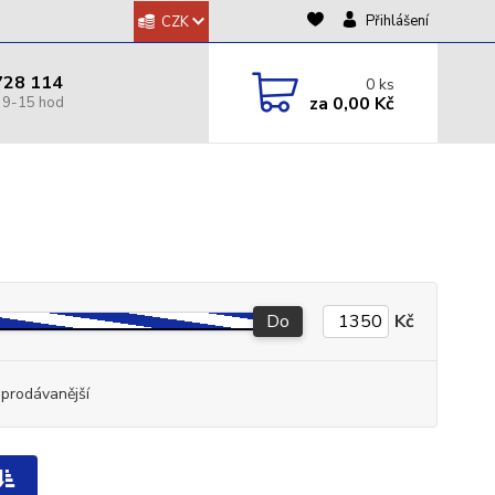
Přihlášení
CZK
728 114
0
ks
za
0,00 Kč
Do
Kč
jprodávanější