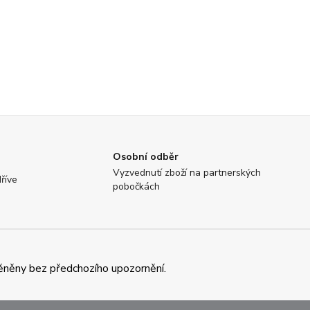
Osobní odběr
Vyzvednutí zboží na partnerských
říve
pobočkách
ěněny bez předchozího upozornění.