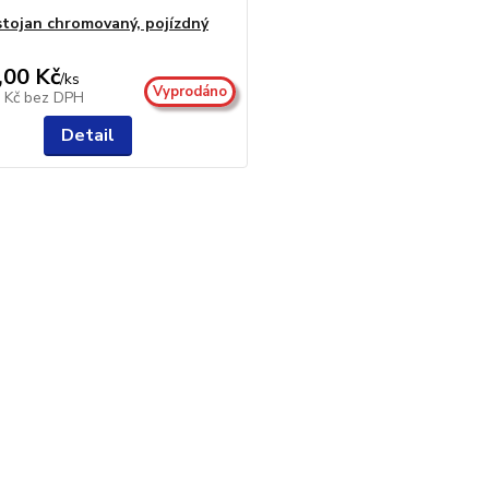
 stojan chromovaný, pojízdný
,00 Kč
/
ks
Vyprodáno
0 Kč
bez DPH
Detail