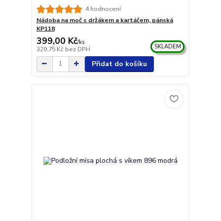
4 hodnocení
Nádoba na moč s držákem a kartáčem, pánská
KP118
399,00 Kč
/
ks
SKLADEM
329,75 Kč
bez DPH
Přidat do košíku