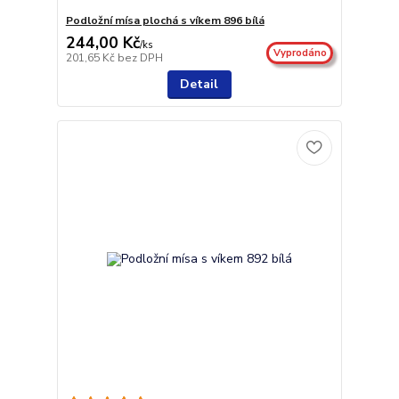
Podložní mísa plochá s víkem 896 bílá
244,00 Kč
/
ks
Vyprodáno
201,65 Kč
bez DPH
Detail