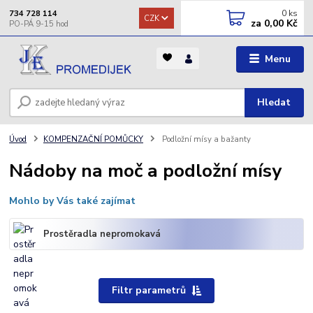
0
ks
734 728 114
CZK
za
0,00 Kč
Menu
Hledat
Úvod
KOMPENZAČNÍ POMŮCKY
Podložní mísy a bažanty
Nádoby na moč a podložní mísy
Mohlo by Vás také zajímat
Prostěradla nepromokavá
Filtr parametrů