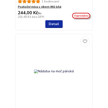
1 hodnocení
Podložní mísa s víkem 892 bílá
244,00 Kč
/
ks
Vyprodáno
201,65 Kč
bez DPH
Detail