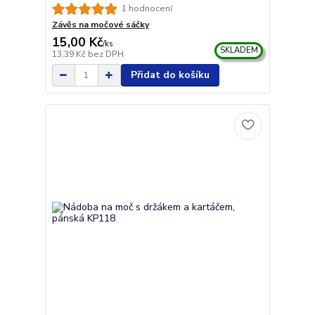
1 hodnocení
Závěs na močové sáčky
15,00 Kč
/
ks
SKLADEM
13,39 Kč
bez DPH
Přidat do košíku