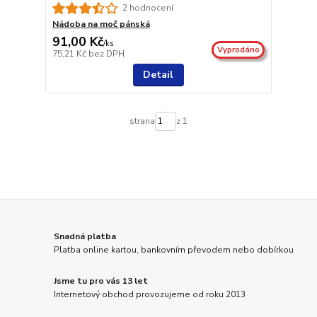
2 hodnocení
Nádoba na moč pánská
91,00 Kč
/
ks
Vyprodáno
75,21 Kč
bez DPH
Detail
strana
z 1
Snadná platba
Platba online kartou, bankovním převodem nebo dobírkou
Jsme tu pro vás 13 let
Internetový obchod provozujeme od roku 2013