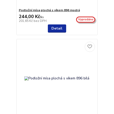
Podložní mísa plochá s víkem 896 modrá
244,00 Kč
/
ks
Vyprodáno
201,65 Kč
bez DPH
Detail