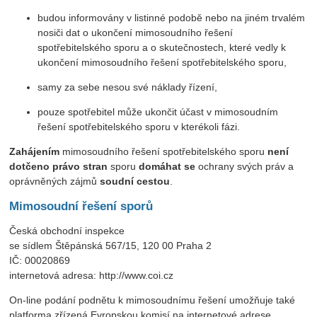
budou informovány v listinné podobě nebo na jiném trvalém
nosiči dat o ukončení mimosoudního řešení
spotřebitelského sporu a o skutečnostech, které vedly k
ukončení mimosoudního řešení spotřebitelského sporu,
samy za sebe nesou své náklady řízení,
pouze spotřebitel může ukončit účast v mimosoudním
řešení spotřebitelského sporu v kterékoli fázi.
Zahájením
mimosoudního řešení spotřebitelského sporu
není
dotčeno právo stran
sporu
domáhat se
ochrany svých práv a
oprávněných zájmů
soudní cestou
.
Mimosoudní řešení sporů
Česká obchodní inspekce
se sídlem Štěpánská 567/15, 120 00 Praha 2
IČ: 00020869
internetová adresa: http://www.coi.cz
On-line podání podnětu k mimosoudnímu řešení umožňuje také
platforma zřízená Evropskou komisí na internetové adrese