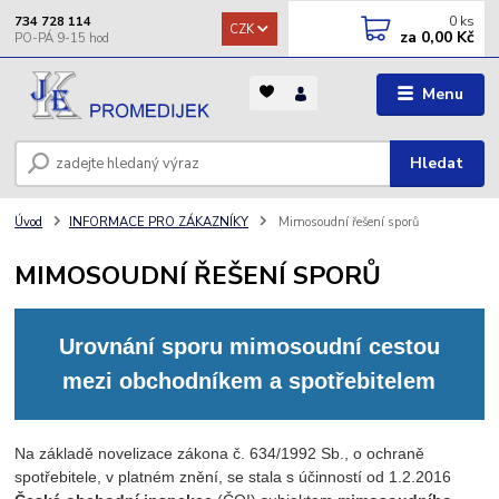
0
ks
734 728 114
CZK
za
0,00 Kč
Menu
Hledat
Úvod
INFORMACE PRO ZÁKAZNÍKY
Mimosoudní řešení sporů
MIMOSOUDNÍ ŘEŠENÍ SPORŮ
Urovnání sporu mimosoudní cestou
mezi obchodníkem a spotřebitelem
Na základě novelizace zákona č. 634/1992 Sb., o ochraně
spotřebitele, v platném znění, se stala s účinností od 1.2.2016