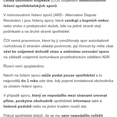
Česká obchodní inspekce
(ČOI) subjektem
mimosoudního
řešení spotřebitelských sporů
.
V mimosoudním řešení sporů (ARD - Alternative Dispute
Resolution ) jsou řešeny spory, které
vznikají z kupních smluv
,
nebo smluv o poskytování služeb, kde na jedné straně stojí
podnikatel a na druhé straně spotřebitel.
ČOI nemá pravomoce, které by jí umožňovaly spor autoritativně
rozhodovat či stranám ukládat povinnosti, její činnost by měla však
vést ke vzájemné dohodě stran a smírnému urovnání sporu
na základě vzájemné komunikace prostřednictvím oddělení ADR.
Řízení není zpoplatněno.
Návrh na řešení sporu
může podat pouze spotřebitel
a to
nejpozději
do 1 roku
ode dne, kdy poprvé kontaktoval obchodníka
za účelem řešení sporu.
V případě sporu,
který se nepodařilo mezi stranami urovnat
přímo, poskytne obchodník
spotřebiteli
informace
také
v
listinné podobě
nebo na jiném trvalém nosiči dat.
Pokud spotřebitel doloží, že se mu
spor nepodařilo vyřešit