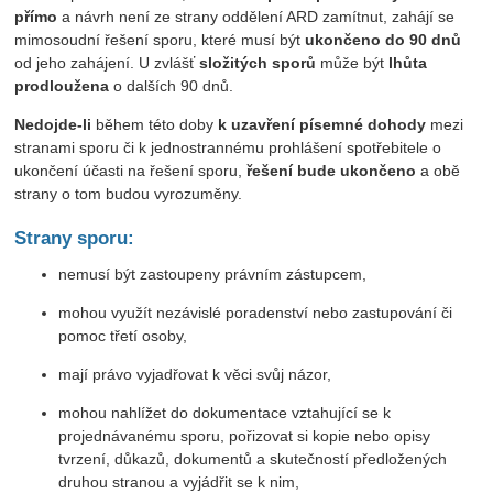
přímo
a návrh není ze strany oddělení ARD zamítnut, zahájí se
mimosoudní řešení sporu, které musí být
ukončeno do 90 dnů
od jeho zahájení. U zvlášť
složitých sporů
může být
lhůta
prodloužena
o dalších 90 dnů.
Nedojde-li
během této doby
k uzavření písemné dohody
mezi
stranami sporu či k jednostrannému prohlášení spotřebitele o
ukončení účasti na řešení sporu,
řešení bude ukončeno
a obě
strany o tom budou vyrozuměny.
Strany sporu:
nemusí být zastoupeny právním zástupcem,
mohou využít nezávislé poradenství nebo zastupování či
pomoc třetí osoby,
mají právo vyjadřovat k věci svůj názor,
mohou nahlížet do dokumentace vztahující se k
projednávanému sporu, pořizovat si kopie nebo opisy
tvrzení, důkazů, dokumentů a skutečností předložených
druhou stranou a vyjádřit se k nim,