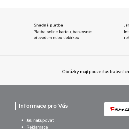
Snadná platba
Js
Platba online kartou, bankovním
In
převodem nebo dobírkou
ro
Obrázky mají pouze ilustrativní 
Informace pro Vás
Jak nakupovat
Reklamace