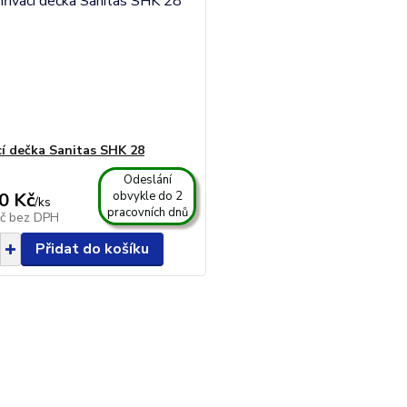
cí dečka Sanitas SHK 28
Odeslání
0 Kč
obvykle do 2
/
ks
pracovních dnů
Kč
bez DPH
Přidat do košíku