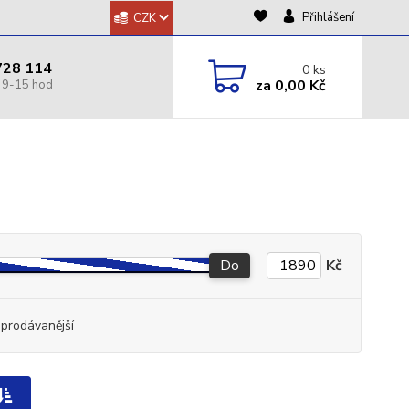
Přihlášení
CZK
728 114
0
ks
za
0,00 Kč
Do
Kč
jprodávanější