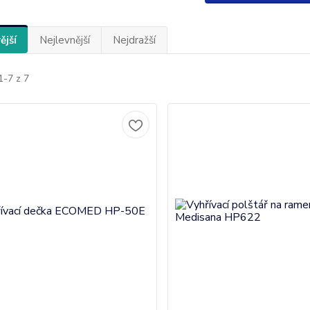
ější
Nejlevnější
Nejdražší
1-7 z 7