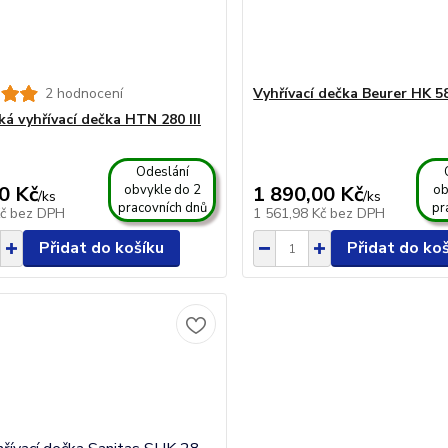
2 hodnocení
Vyhřívací dečka Beurer HK 5
ká vyhřívací dečka HTN 280 III
Odeslání
0 Kč
obvykle do 2
1 890,00 Kč
ob
/
ks
/
ks
pracovních dnů
pr
Kč
bez DPH
1 561,98 Kč
bez DPH
Přidat do košíku
Přidat do ko