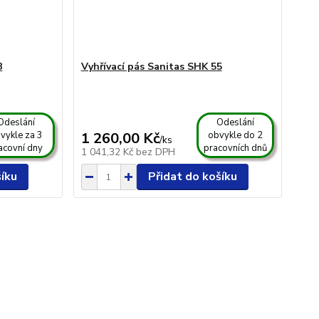
8
Vyhřívací pás Sanitas SHK 55
Odeslání
Odeslání
vykle za 3
1 260,00 Kč
obvykle do 2
/
ks
acovní dny
pracovních dnů
1 041,32 Kč
bez DPH
šíku
Přidat do košíku