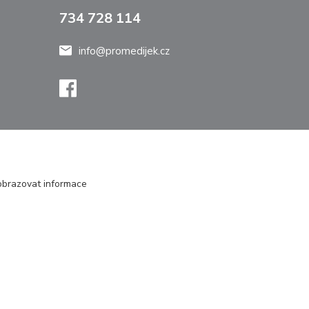
734 728 114
info@promedijek.cz
zobrazovat informace