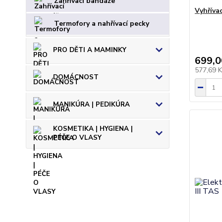
Zahřívací bandáže
Vyhříva
Termofory a nahřívací pecky
PRO DĚTI A MAMINKY
699,0
577,69 
DOMÁCNOST
MANIKÚRA | PEDIKÚRA
KOSMETIKA | HYGIENA |
PÉČE O VLASY