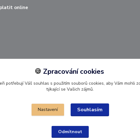
latit online
🍪
Zpracování cookies
ři potřebují Váš souhlas s použitím souborů cookies, aby Vám mohli 
týkající se Vašich zájmů.
Upravit sběr cookies 🍪.
Souhlasím
Nastavení
Odmítnout