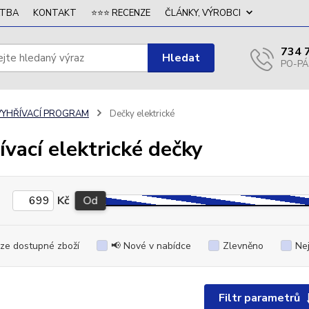
ATBA
KONTAKT
⭐⭐⭐ RECENZE
ČLÁNKY, VÝROBCI
734 
Hledat
VYHŘÍVACÍ PROGRAM
Dečky elektrické
ívací elektrické dečky
Kč
Od
ze dostupné zboží
📢 Nové v nabídce
Zlevněno
Ne
Filtr parametrů