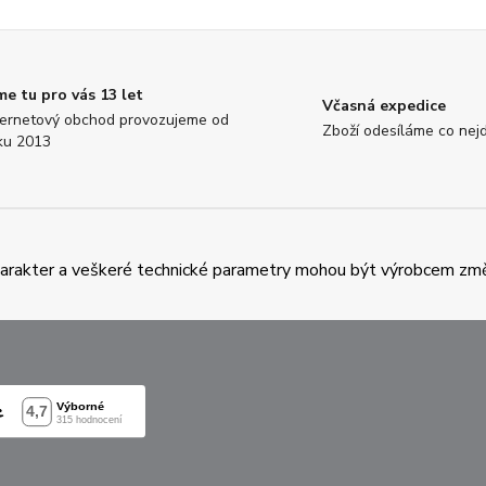
me tu pro vás 13 let
Včasná expedice
ternetový obchod provozujeme od
Zboží odesíláme co nejd
ku 2013
charakter a veškeré technické parametry mohou být výrobcem zm