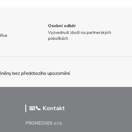
Osobní odběr
Vyzvednutí zboží na partnerských
říve
pobočkách
ěněny bez předchozího upozornění.
📧📞 Kontakt
PROMEDIJEK s.r.o.