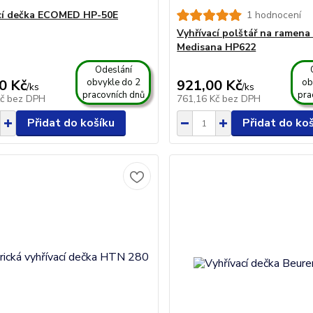
cí dečka ECOMED HP-50E
1 hodnocení
Vyhřívací polštář na ramena a
Medisana HP622
Odeslání
0 Kč
obvykle do 2
921,00 Kč
ob
/
ks
/
ks
pracovních dnů
pra
Kč
bez DPH
761,16 Kč
bez DPH
Přidat do košíku
Přidat do ko