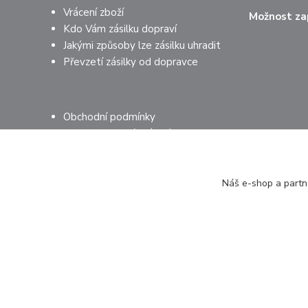
Vrácení zboží
Možnost zap
Kdo Vám zásilku dopraví
Jakými způsoby lze zásilku uhradit
Převzetí zásilky od dopravce
Obchodní podmínky
Ochrana osobních údajů
Mimosoudní řešení sporů
Náš e-shop a partne
© 2026 PROMEDIJEK s.r.o.