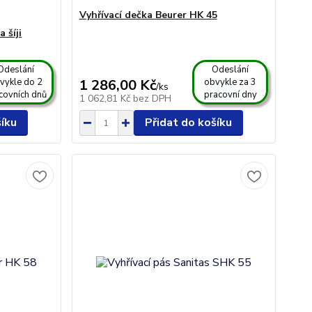
Vyhřívací dečka Beurer HK 45
 šíji
Odeslání
Odeslání
vykle do 2
1 286,00 Kč
obvykle za 3
/
ks
covních dnů
pracovní dny
1 062,81 Kč
bez DPH
šíku
Přidat do košíku