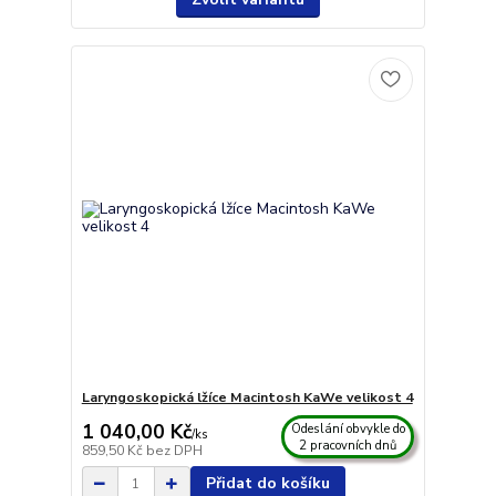
Laryngoskopická lžíce Macintosh KaWe velikost 4
1 040,00 Kč
Odeslání obvykle do
/
ks
2 pracovních dnů
859,50 Kč
bez DPH
Přidat do košíku