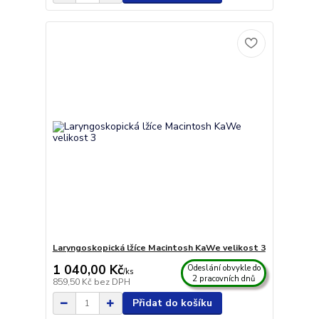
Laryngoskopická lžíce Macintosh KaWe velikost 3
1 040,00 Kč
Odeslání obvykle do
/
ks
2 pracovních dnů
859,50 Kč
bez DPH
Přidat do košíku