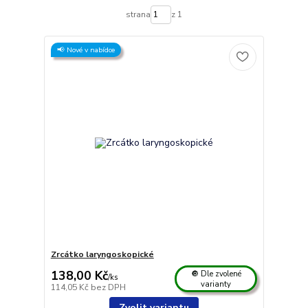
strana
z 1
📢 Nové v nabídce
Zrcátko laryngoskopické
138,00 Kč
🔘 Dle zvolené
/
ks
varianty
114,05 Kč
bez DPH
Zvolit variantu