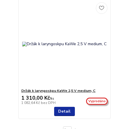
Držák k laryngoskpu KaWe 2,5 V medium, C
1 310,00 Kč
/
ks
Vyprodáno
1 082,64 Kč
bez DPH
Detail