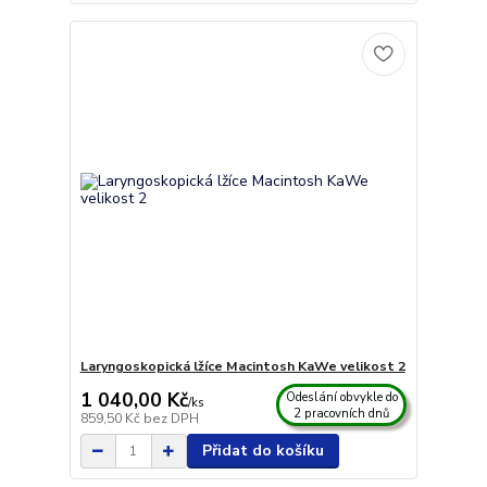
Laryngoskopická lžíce Macintosh KaWe velikost 2
1 040,00 Kč
Odeslání obvykle do
/
ks
2 pracovních dnů
859,50 Kč
bez DPH
Přidat do košíku