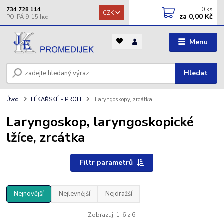
0
ks
734 728 114
CZK
za
0,00 Kč
Menu
Hledat
Úvod
LÉKAŘSKÉ - PROFI
Laryngoskopy, zrcátka
Laryngoskop, laryngoskopické
lžíce, zrcátka
Filtr parametrů
Nejnovější
Nejlevnější
Nejdražší
Zobrazuji 1-6 z 6