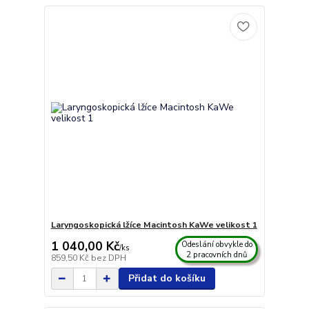
Laryngoskopická lžíce Macintosh KaWe velikost 1
1 040,00 Kč
Odeslání obvykle do
/
ks
2 pracovních dnů
859,50 Kč
bez DPH
Přidat do košíku