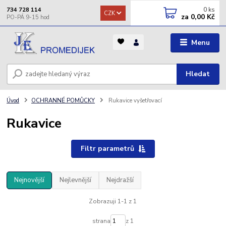
0
ks
734 728 114
CZK
za
0,00 Kč
Menu
Hledat
Úvod
OCHRANNÉ POMŮCKY
Rukavice vyšetřovací
Rukavice
Filtr parametrů
Nejnovější
Nejlevnější
Nejdražší
Zobrazuji 1-1 z 1
strana
z 1