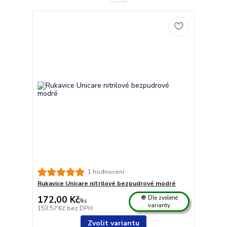
1 hodnocení
Rukavice Unicare nitrilové bezpudrové modré
172,00 Kč
🔘 Dle zvolené
/
ks
varianty
153,57 Kč
bez DPH
Zvolit variantu