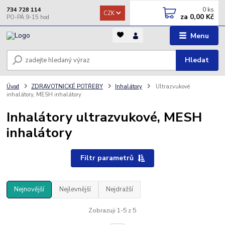
0
ks
734 728 114
CZK
za
0,00 Kč
Menu
Hledat
Úvod
ZDRAVOTNICKÉ POTŘEBY
Inhalátory
Ultrazvukové
inhalátory, MESH inhalátory
Inhalátory ultrazvukové, MESH
inhalátory
Filtr parametrů
Nejnovější
Nejlevnější
Nejdražší
Zobrazuji 1-5 z 5