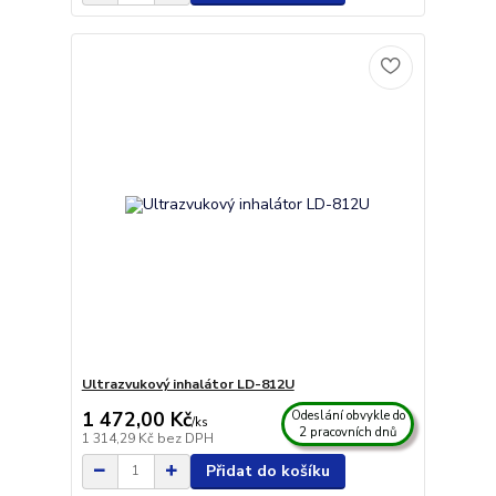
Ultrazvukový inhalátor LD-812U
1 472,00 Kč
Odeslání obvykle do
/
ks
2 pracovních dnů
1 314,29 Kč
bez DPH
Přidat do košíku