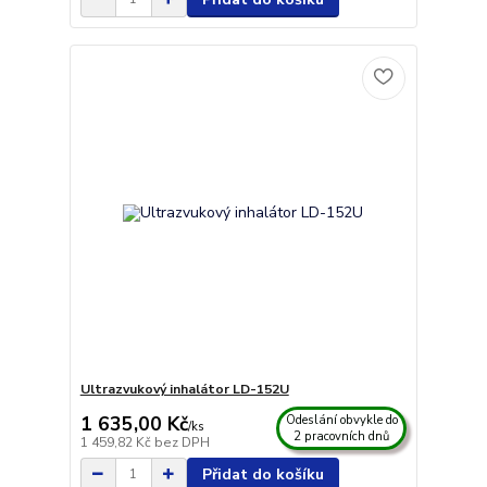
Ultrazvukový inhalátor LD-152U
1 635,00 Kč
Odeslání obvykle do
/
ks
2 pracovních dnů
1 459,82 Kč
bez DPH
Přidat do košíku