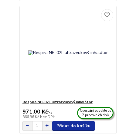
Respira NB-02L ultrazvukový inhalátor
971,00 Kč
Odeslání obvykle do
/
ks
2 pracovních dnů
866,96 Kč
bez DPH
Přidat do košíku