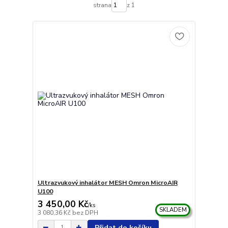
strana
z 1
Ultrazvukový inhalátor MESH Omron MicroAIR
U100
3 450,00 Kč
/
ks
SKLADEM
3 080,36 Kč
bez DPH
Přidat do košíku