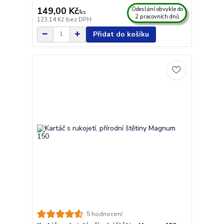
149,00 Kč
Odeslání obvykle do
/
ks
2 pracovních dnů
123,14 Kč
bez DPH
Přidat do košíku
5 hodnocení