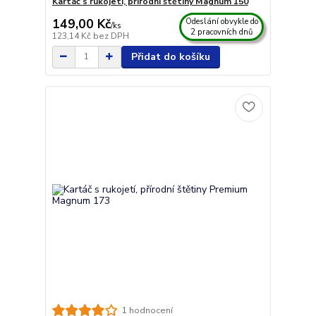
Kartáč s rukojetí, přírodní štětiny Magnum 150
149,00 Kč
Odeslání obvykle do
/
ks
2 pracovních dnů
123,14 Kč
bez DPH
Přidat do košíku
1 hodnocení