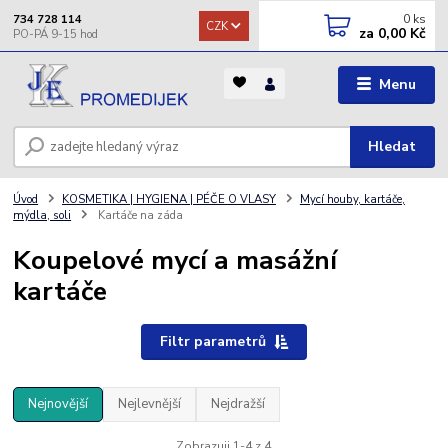
0
ks
734 728 114
CZK
za
0,00 Kč
Menu
Hledat
Úvod
KOSMETIKA | HYGIENA | PÉČE O VLASY
Mycí houby, kartáče,
mýdla, soli
Kartáče na záda
Koupelové mycí a masážní
kartáče
Filtr parametrů
Nejnovější
Nejlevnější
Nejdražší
Zobrazuji 1-4 z 4