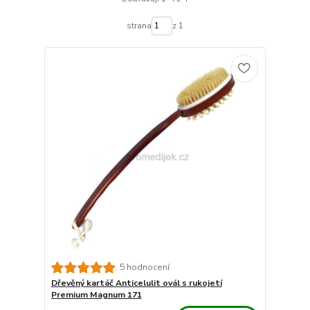
strana
z 1
5 hodnocení
Dřevěný kartáč Anticelulit ovál s rukojetí
Premium Magnum 171