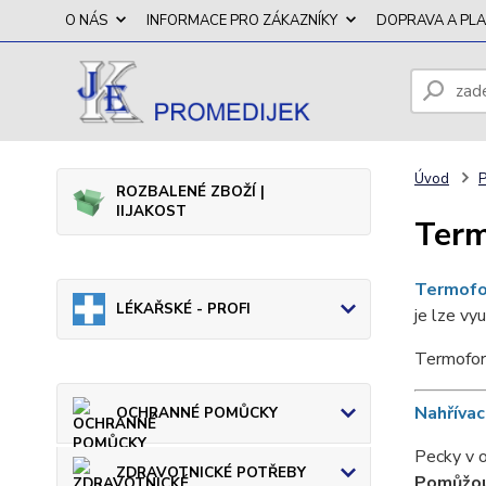
O NÁS
INFORMACE PRO ZÁKAZNÍKY
DOPRAVA A PL
Úvod
ROZBALENÉ ZBOŽÍ |
II.JAKOST
Term
Termofo
LÉKAŘSKÉ - PROFI
je lze vy
Termofor
Nahřívac
OCHRANNÉ POMŮCKY
Pecky v 
ZDRAVOTNICKÉ POTŘEBY
Pomůžou