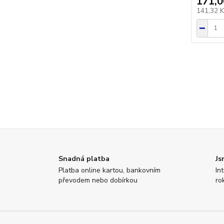
171,0
141,32 
Snadná platba
Js
Platba online kartou, bankovním
In
převodem nebo dobírkou
ro