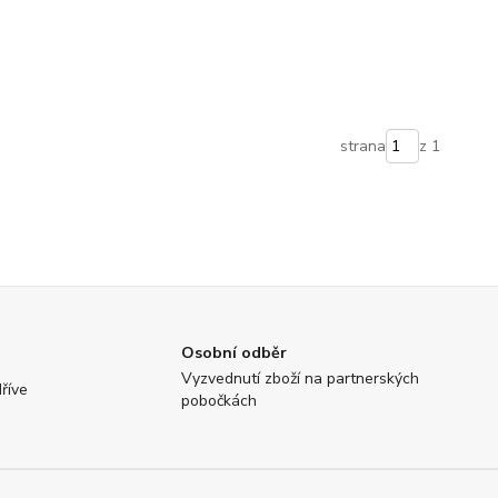
strana
z 1
Osobní odběr
Vyzvednutí zboží na partnerských
říve
pobočkách