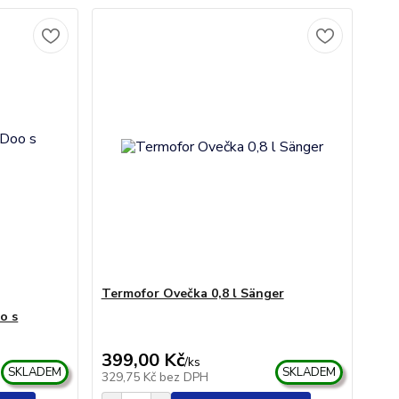
Termofor Ovečka 0,8 l Sänger
o s
399,00 Kč
/
ks
SKLADEM
SKLADEM
329,75 Kč
bez DPH