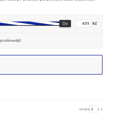
Do
Kč
jprodávanější
strana
z 1