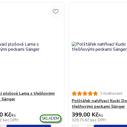
cí plyšová Lama s třešňovými
1 hodnocení
 Sänger
Polštářek nahřívací Kucki Do
třešňovými peckami Sänger
0 Kč
399,00 Kč
/
ks
/
ks
SKLADEM
Kč
bez DPH
329,75 Kč
bez DPH