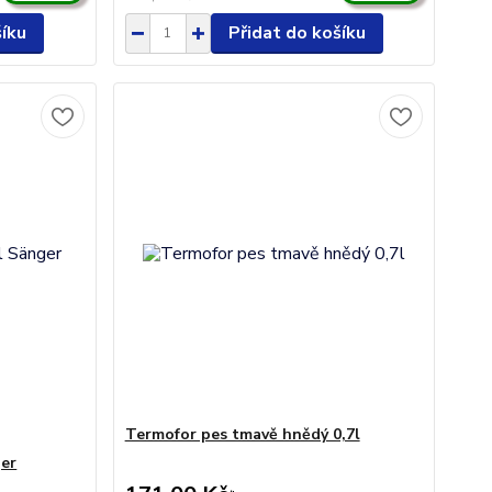
šíku
Přidat do košíku
Termofor pes tmavě hnědý 0,7l
ger