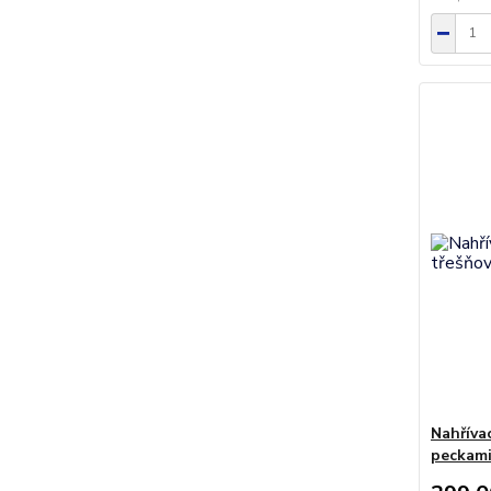
Nahříva
peckami