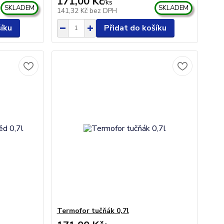
171,00 Kč
/
ks
SKLADEM
SKLADEM
141,32 Kč
bez DPH
šíku
Přidat do košíku
Termofor tučňák 0,7l