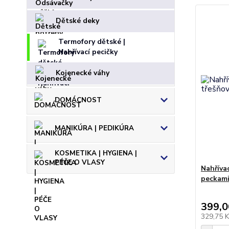
Dětské deky
Termofory dětské |
Nahřívací pecičky
Kojenecké váhy
DOMÁCNOST
MANIKÚRA | PEDIKÚRA
KOSMETIKA | HYGIENA |
PÉČE O VLASY
Nahříva
peckami
399,0
329,75 