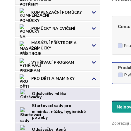
KOMPENZAČNÍ POMŮCKY
Cena:
POMŮCKY NA CVIČENÍ
MASÁŽNÍ PŘÍSTROJE A
Pou
POMŮCKY
VYHŘÍVACÍ PROGRAM
Produ
Ply
PRO DĚTI A MAMINKY
Odsávačky mléka
Startovací sady pro
Nejnov
miminka, nůžky, hygienické
potřeby
Zobrazuji 
Odsávačky hlenů