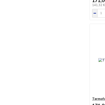
171,0
141,32 
Termofo