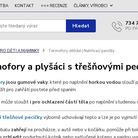
ATBA
KONTAKT
⭐⭐⭐ RECENZE
ČLÁNKY, VÝROBCI
734 
Hledat
PRO DĚTI A MAMINKY
Termofory dětské | Nahřívací pecičky
ofory a plyšáci s třešňovými pe
ry
jsou gumové vaky
, které po naplnění
horkou vodou
slouží p
užít pro zahřátí postele před spaním.
 může sloužit
i pro ochlazení částí těla
po naplnění studenou 
í třešňové pecičky
výborně uchovávají teplo a lze je po vyjmutí
obalu
zahřejí
na procházce, v autě nebo v kočárku, pomůže při bo
 zchladit
podvrtnutý kotník nebo natlučené koleno a najdou využ