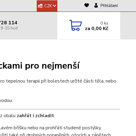
Přihlášení
CZK
728 114
0
ks
za
0,00 Kč
ckami pro nejmenší
ro tepelnou terapii při bolestech určité části těla, nebo
vodou.
 z obalu
zahřát i zchladit
.
lavém bříšku nebo na prohřátí studené postýlky.
ití také při drobných poraněních, otocích a zánětech.