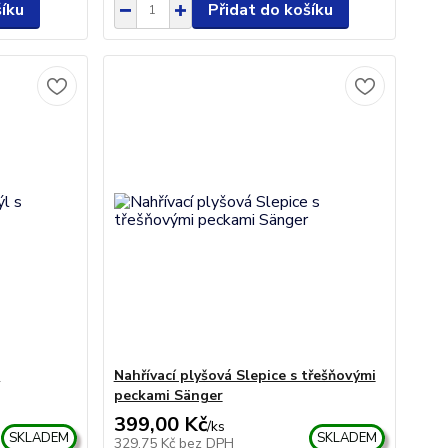
šíku
Přidat do košíku
s
Nahřívací plyšová Slepice s třešňovými
peckami Sänger
399,00 Kč
/
ks
SKLADEM
SKLADEM
329,75 Kč
bez DPH