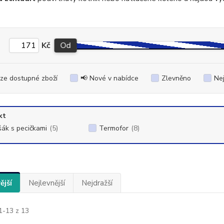
Kč
Od
ze dostupné zboží
📢 Nové v nabídce
Zlevněno
Ne
kt
šák s pecičkami
(5)
Termofor
(8)
ější
Nejlevnější
Nejdražší
1-13 z 13