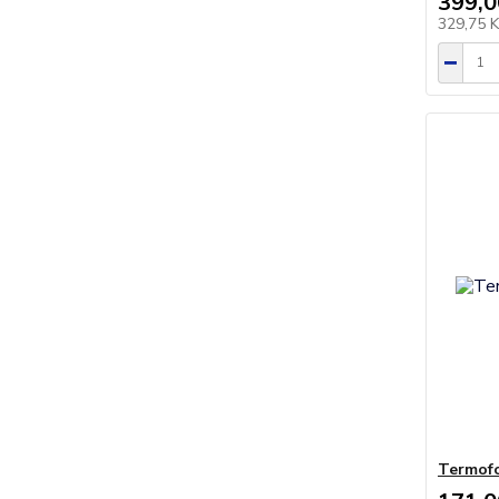
399,0
329,75 
Termofo