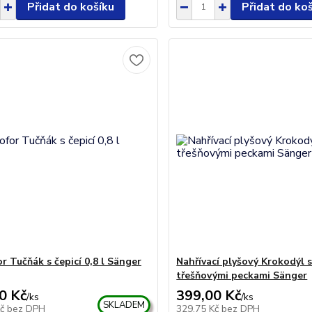
Přidat do košíku
Přidat do ko
r Tučňák s čepicí 0,8 l Sänger
Nahřívací plyšový Krokodýl 
třešňovými peckami Sänger
0 Kč
399,00 Kč
/
ks
/
ks
SKLADEM
Kč
bez DPH
329,75 Kč
bez DPH