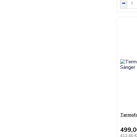
Termofo
499,0
412,40 