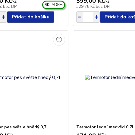
0 Kč
399,00 Kč
/
ks
/
ks
SKLADEM
Kč
bez DPH
329,75 Kč
bez DPH
Přidat do košíku
Přidat do ko
r pes světle hnědý 0,7l
Termofor lední medvěd 0,7l