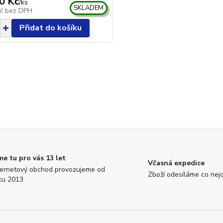
0 Kč
/
ks
SKLADEM
Kč
bez DPH
Přidat do košíku
me tu pro vás 13 let
Včasná expedice
ternetový obchod provozujeme od
Zboží odesíláme co nejd
ku 2013