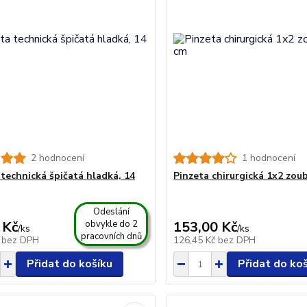
2 hodnocení
1 hodnocení
 technická špičatá hladká, 14
Pinzeta chirurgická 1x2 zou
Odeslání
 Kč
obvykle do 2
153,00 Kč
/
ks
/
ks
pracovních dnů
č
bez DPH
126,45 Kč
bez DPH
Přidat do košíku
Přidat do ko