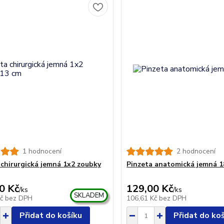
1 hodnocení
2 hodnocení
 chirurgická jemná 1x2 zoubky
Pinzeta anatomická jemná 1
0 Kč
129,00 Kč
/
ks
/
ks
SKLADEM
Kč
bez DPH
106,61 Kč
bez DPH
Přidat do košíku
Přidat do ko