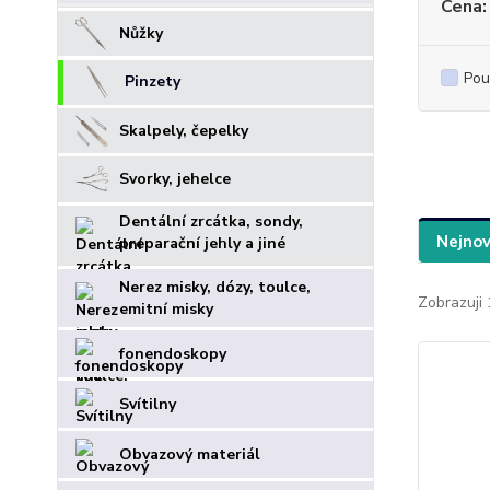
Cena:
Nůžky
Pou
Pinzety
Skalpely, čepelky
Svorky, jehelce
Dentální zrcátka, sondy,
Nejnov
preparační jehly a jiné
Nerez misky, dózy, toulce,
Zobrazuji 
emitní misky
fonendoskopy
Svítilny
Obvazový materiál