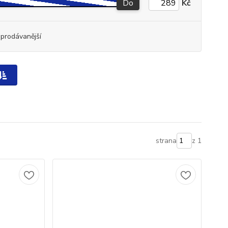
Do
Kč
jprodávanější
strana
z 1