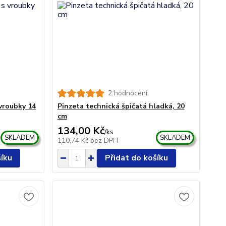
2 hodnocení
 vroubky 14
Pinzeta technická špičatá hladká, 20
cm
134,00 Kč
/
ks
SKLADEM
SKLADEM
110,74 Kč
bez DPH
šíku
Přidat do košíku