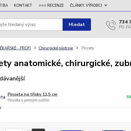
ATBA
KONTAKT
⭐⭐⭐ RECENZE
ČLÁNKY, VÝROBCI
734 
Hledat
ÉKAŘSKÉ - PROFI
Chirurgické nástroje
Pinzety
ety anatomické, chirurgické, zub
dávanější
Pinzeta na třísky 11,5 cm
S
Pinzeta s jemným ostřím