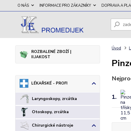
O NÁS
INFORMACE PRO ZÁKAZNÍKY
DOPRAVA A PL
Úvod
L
ROZBALENÉ ZBOŽÍ |
II.JAKOST
Pinz
Nejpro
LÉKAŘSKÉ - PROFI
1.
Laryngoskopy, zrcátka
Otoskopy, zrcátka
Chirurgické nástroje