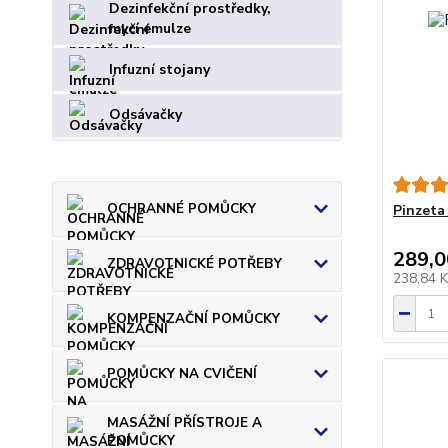
Dezinfekční prostředky,
mycí emulze
Infuzní stojany
Odsávačky
OCHRANNÉ POMŮCKY
Pinzeta
289,0
ZDRAVOTNICKÉ POTŘEBY
238,84 
KOMPENZAČNÍ POMŮCKY
POMŮCKY NA CVIČENÍ
MASÁŽNÍ PŘÍSTROJE A
POMŮCKY