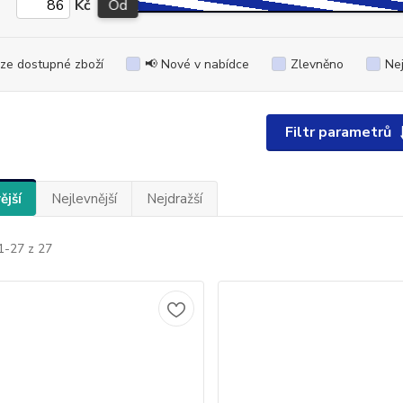
Kč
Od
ze dostupné zboží
📢 Nové v nabídce
Zlevněno
Ne
Filtr parametrů
ější
Nejlevnější
Nejdražší
1-27 z 27