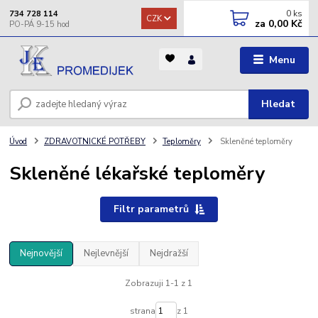
0
ks
734 728 114
CZK
za
0,00 Kč
Menu
Hledat
Úvod
ZDRAVOTNICKÉ POTŘEBY
Teploměry
Skleněné teploměry
Skleněné lékařské teploměry
Filtr parametrů
Nejnovější
Nejlevnější
Nejdražší
Zobrazuji 1-1 z 1
strana
z 1