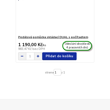
Pedálová pomůcka skládací DUAL s počítadlem
1 190,00 Kč
Odeslání obvykle do
/
ks
4 pracovních dnů
983,47 Kč
bez DPH
Přidat do košíku
strana
z 1