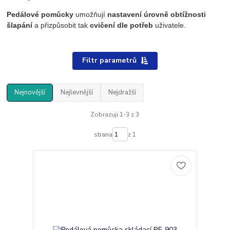
Pedálové pomůcky
umožňují
nastavení úrovně obtížnosti
šlapání
a přizpůsobit tak
cvičení dle potřeb
uživatele.
Filtr parametrů
Nejnovější
Nejlevnější
Nejdražší
Zobrazuji 1-3 z 3
strana
z 1