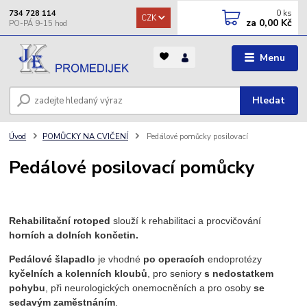
0
ks
734 728 114
CZK
za
0,00 Kč
Menu
Hledat
Úvod
POMŮCKY NA CVIČENÍ
Pedálové pomůcky posilovací
Pedálové posilovací pomůcky
Rehabilitační rotoped
slouží k rehabilitaci a procvičování
horních a dolních končetin.
Pedálové šlapadlo
je vhodné
po operacích
endoprotézy
kyčelních a kolenních kloubů
, pro seniory
s nedostatkem
pohybu
, při neurologických onemocněních a pro osoby
se
sedavým zaměstnáním
.