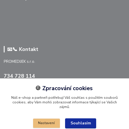
📧📞 Kontakt
PROMEDIJEK s.r.o.
734 728 114
🍪
Zpracování cookies
info@promedijek.cz
Náš e-shop a partneři potřebují Váš souhlas s použitím souborů
cookies, aby Vám mohli zobrazovat informace týkající se Vašich
zájmů.
Souhlasím
Nastavení
Upravit sběr cookies 🍪.