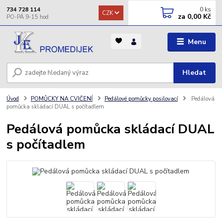
0
ks
734 728 114
CZK
za
0,00 Kč
Menu
Hledat
Úvod
POMŮCKY NA CVIČENÍ
Pedálové pomůcky posilovací
Pedálová
pomůcka skládací DUAL s počítadlem
Pedálová pomůcka skládací DUAL
s počítadlem