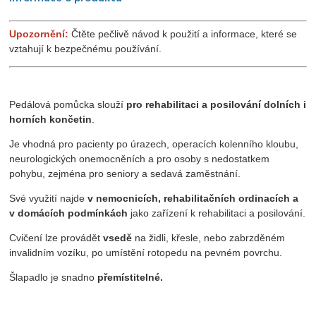
Upozornění:
Čtěte pečlivě návod k použití a informace, které se
vztahují k bezpečnému používání.
Pedálová pomůcka slouží
pro rehabilitaci a posilování dolních i
horních končetin
.
Je vhodná pro pacienty po úrazech, operacích kolenního kloubu,
neurologických onemocněních a pro osoby s nedostatkem
pohybu, zejména pro seniory a sedavá zaměstnání.
Své využití najde
v nemocnicích, rehabilitačních ordinacích a
v domácích podmínkách
jako zařízení k rehabilitaci a posilování.
Cvičení lze provádět
vsedě
na židli, křesle, nebo zabrzděném
invalidním vozíku, po umístění rotopedu na pevném povrchu.
Šlapadlo je snadno
přemístitelné.