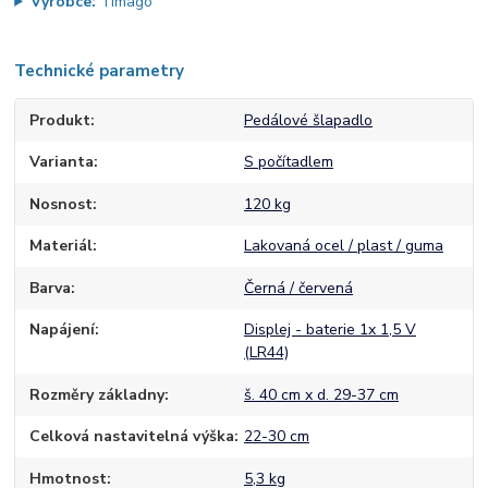
Výrobce:
Timago
Technické parametry
Produkt
Pedálové šlapadlo
Varianta
S počítadlem
Nosnost
120 kg
Materiál
Lakovaná ocel / plast / guma
Barva
Černá / červená
Napájení
Displej - baterie 1x 1,5 V
(LR44)
Rozměry základny
š. 40 cm x d. 29-37 cm
Celková nastavitelná výška
22-30 cm
Hmotnost
5,3 kg