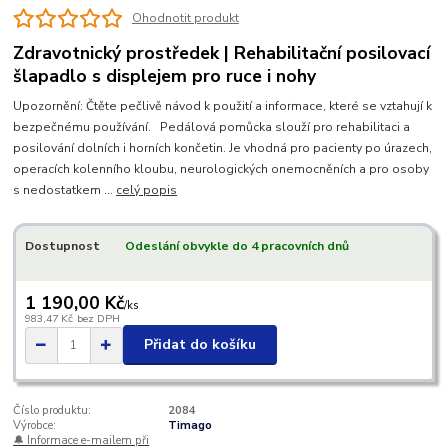
Ohodnotit produkt
Zdravotnický prostředek | Rehabilitační posilovací
šlapadlo s displejem pro ruce i nohy
Upozornění: Čtěte pečlivě návod k použití a informace, které se vztahují k
bezpečnému používání. Pedálová pomůcka slouží pro rehabilitaci a
posilování dolních i horních končetin. Je vhodná pro pacienty po úrazech,
operacích kolenního kloubu, neurologických onemocněních a pro osoby
s nedostatkem ...
celý popis
Dostupnost
Odeslání obvykle do 4 pracovních dnů
1 190,00 Kč
/
ks
983,47 Kč
bez DPH
Přidat do košíku
Číslo produktu:
2084
Výrobce:
Timago
🔔 Informace e-mailem při