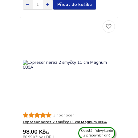
Přidat do košíku
3 hodnocení
Expresor nerez 2 smyčky 11 cm Magnum 080A
98,00 Kč
Odeslání obvykle do
/
ks
2 pracovních dnů
80,99 Kč
bez DPH