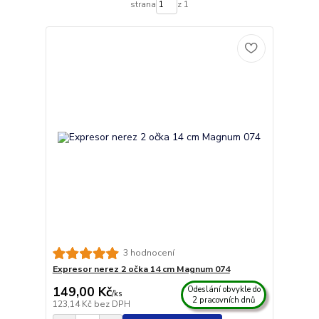
strana
z 1
3 hodnocení
Expresor nerez 2 očka 14 cm Magnum 074
149,00 Kč
Odeslání obvykle do
/
ks
2 pracovních dnů
123,14 Kč
bez DPH