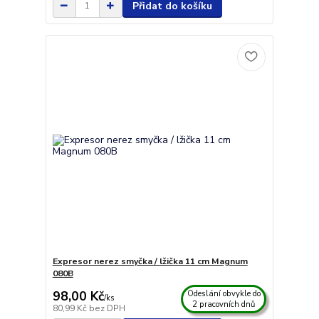
Přidat do košíku
Expresor nerez smyčka / lžička 11 cm Magnum
080B
98,00 Kč
Odeslání obvykle do
/
ks
2 pracovních dnů
80,99 Kč
bez DPH