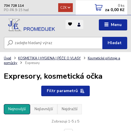
0
ks
734 728 114
CZK
za
0,00 Kč
Menu
Hledat
Úvod
KOSMETIKA | HYGIENA | PÉČE O VLASY
Kosmetické přístroje a
pomůcky
Expresory
Expresory, kosmetická očka
Filtr parametrů
Nejnovější
Nejlevnější
Nejdražší
Zobrazuji 1-5 z 5