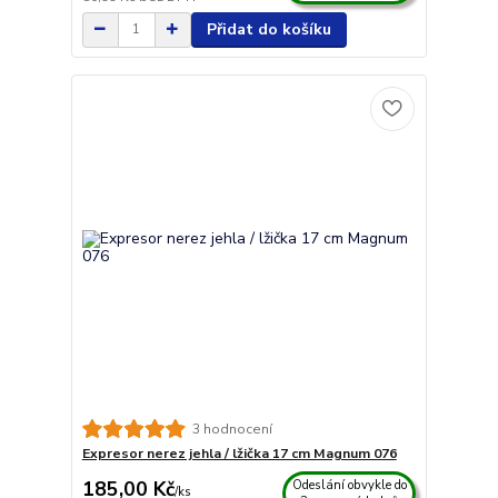
Přidat do košíku
3 hodnocení
Expresor nerez jehla / lžička 17 cm Magnum 076
185,00 Kč
Odeslání obvykle do
/
ks