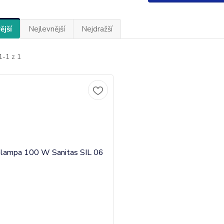
ější
Nejlevnější
Nejdražší
1-1 z 1