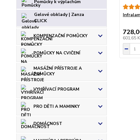
Pomůcky k výplachům
Gelové obklady | Zanza
Infrala
CLICK
728,0
KOMPENZAČNÍ POMŮCKY
601,65 
POMŮCKY NA CVIČENÍ
MASÁŽNÍ PŘÍSTROJE A
POMŮCKY
VYHŘÍVACÍ PROGRAM
PRO DĚTI A MAMINKY
DOMÁCNOST