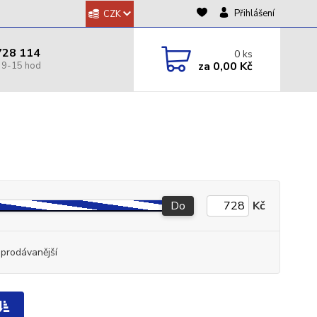
Přihlášení
CZK
728 114
0
ks
za
0,00 Kč
Do
Kč
jprodávanější