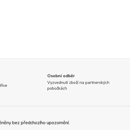
Osobní odběr
Vyzvednutí zboží na partnerských
říve
pobočkách
ěněny bez předchozího upozornění.