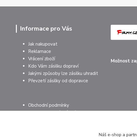
Informace pro Vás
Jak nakupovat
Reklamace
Vrácení zboží
Možnost zap
Kdo Vám zásilku dopraví
Jakými způsoby lze zásilku uhradit
Převzetí zásilky od dopravce
Obchodní podmínky
Ochrana osobních údajů
Mimosoudní řešení sporů
Náš e-shop a partne