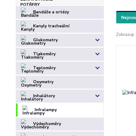
Bandáže a ortézy
Nejnov
Kanyly tracheální
Zobrazuji 
Glukometry
Tlakoměry
Teploměry
Oxymetry
Inhalátory
Infralampy
Výdechoměry