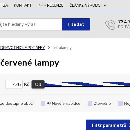
ATBA
KONTAKT
⭐⭐⭐ RECENZE
ČLÁNKY, VÝROBCI
734 
Hledat
ZDRAVOTNICKÉ POTŘEBY
Infralampy
ačervené lampy
Kč
Od
ze dostupné zboží
📢 Nové v nabídce
Zlevněno
Ne
Filtr parametrů