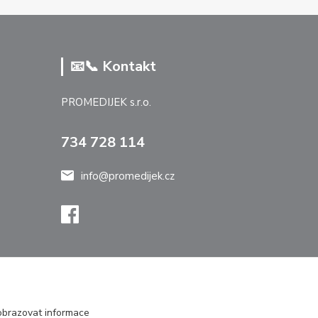
📧📞 Kontakt
PROMEDIJEK s.r.o.
734 728 114
info@promedijek.cz
zobrazovat informace