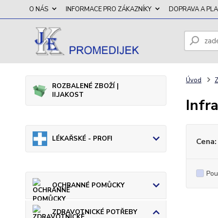
O NÁS
INFORMACE PRO ZÁKAZNÍKY
DOPRAVA A PL
Úvod
ROZBALENÉ ZBOŽÍ |
II.JAKOST
Infr
LÉKAŘSKÉ - PROFI
Cena:
Pou
OCHRANNÉ POMŮCKY
ZDRAVOTNICKÉ POTŘEBY