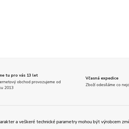
me tu pro vás 13 let
Včasná expedice
ternetový obchod provozujeme od
Zboží odesíláme co nejd
ku 2013
charakter a veškeré technické parametry mohou být výrobcem zm