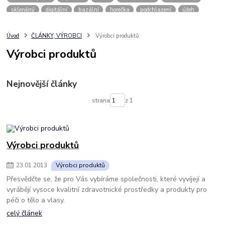
skleněný
digitální
bazální
horečka
podchlazení
úžeh
úpal
skřípání zubů
zatínání zubů
bruxismus
bruxománie
dlaha na zuby
chránič zubů
odsávačka mléka
mateřské mléko
Úvod
ČLÁNKY, VÝROBCI
Výrobci produktů
kojení
kojenec
laktace
Beurer
BioFresh
EasyTouch
Výrobci produktů
Bioptik Technology
Geratherm
Lanaform
Magnum
Medisana
Boneco
Herdegen
Halcamp
KaWe
Omron
Timago
Nejnovější články
Rossmax
Little Doctor
Amoené
strana
z 1
Výrobci produktů
23
.
01
.
2013
Výrobci produktů
Přesvědčte se, že pro Vás vybíráme společnosti, které vyvíjejí a
vyrábějí vysoce kvalitní zdravotnické prostředky a produkty pro
péči o tělo a vlasy.
celý článek