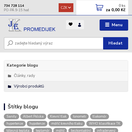
0
ks
734 728 114
CZK
za
0,00 Kč
Menu
Hledat
Kategorie blogu
Články, rady
Výrobci produktů
Štítky blogu
Sanity
Albert Polska
Krevní tlak
tonometr
tlakoměr
hypertenze
hypotenze
měřič krevního tlaku
WHO klasifikace TK
tělesná teplota
teploměr
měřič
bezkontaktní
infračervený