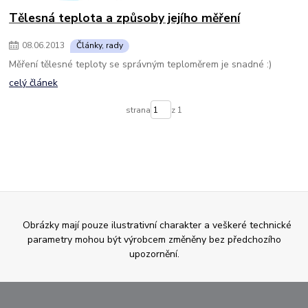
Tělesná teplota a způsoby jejího měření
08
.
06
.
2013
Články, rady
Měření tělesné teploty se správným teploměrem je snadné :)
celý článek
strana
z 1
Obrázky mají pouze ilustrativní charakter a veškeré technické
parametry mohou být výrobcem změněny bez předchozího
upozornění.