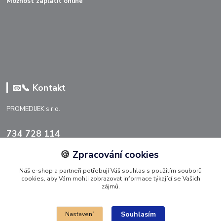
Možnost zaplatit online
📧📞 Kontakt
PROMEDIJEK s.r.o.
734 728 114
🍪
Zpracování cookies
info@promedijek.cz
Náš e-shop a partneři potřebují Váš souhlas s použitím souborů
cookies, aby Vám mohli zobrazovat informace týkající se Vašich
zájmů.
Souhlasím
Nastavení