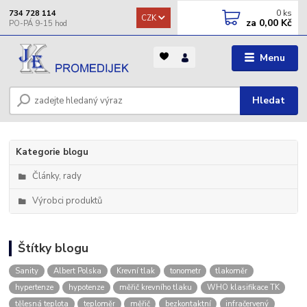
0
ks
734 728 114
CZK
za
0,00 Kč
Menu
Hledat
Kategorie blogu
Články, rady
Výrobci produktů
Štítky blogu
Sanity
Albert Polska
Krevní tlak
tonometr
tlakoměr
hypertenze
hypotenze
měřič krevního tlaku
WHO klasifikace TK
tělesná teplota
teploměr
měřič
bezkontaktní
infračervený