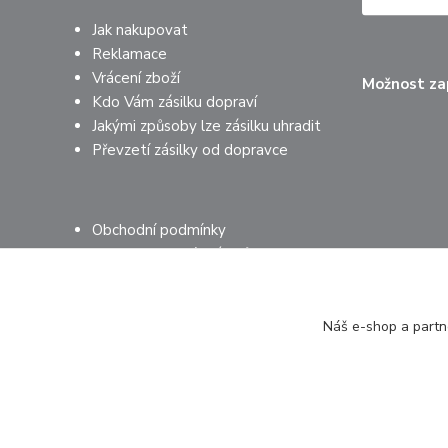
Jak nakupovat
Reklamace
Vrácení zboží
Možnost zap
Kdo Vám zásilku dopraví
Jakými způsoby lze zásilku uhradit
Převzetí zásilky od dopravce
Obchodní podmínky
Ochrana osobních údajů
Mimosoudní řešení sporů
Náš e-shop a partne