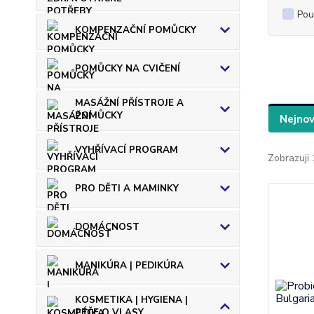
Pou
KOMPENZAČNÍ POMŮCKY
POMŮCKY NA CVIČENÍ
MASÁŽNÍ PŘÍSTROJE A
POMŮCKY
Nejnov
VYHŘÍVACÍ PROGRAM
Zobrazuji 
PRO DĚTI A MAMINKY
DOMÁCNOST
MANIKÚRA | PEDIKÚRA
KOSMETIKA | HYGIENA |
PÉČE O VLASY