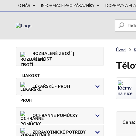
O NÁS
INFORMACE PRO ZÁKAZNÍKY
DOPRAVA A PL
Úvod
K
ROZBALENÉ ZBOŽÍ |
II.JAKOST
Tělo
LÉKAŘSKÉ - PROFI
OCHRANNÉ POMŮCKY
Cena:
ZDRAVOTNICKÉ POTŘEBY