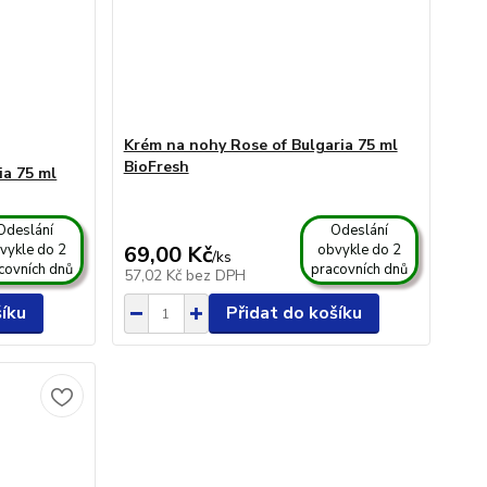
Krém na nohy Rose of Bulgaria 75 ml
BioFresh
ia 75 ml
Odeslání
Odeslání
vykle do 2
69,00 Kč
obvykle do 2
/
ks
covních dnů
pracovních dnů
57,02 Kč
bez DPH
šíku
Přidat do košíku