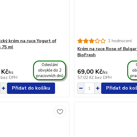
ický krém na ruce Yogurt of
1 hodnocení
a 75 ml
Krém na ruce Rose of Bulgar
BioFresh
Odeslání
 Kč
obvykle do 2
69,00 Kč
ob
/
ks
/
ks
pracovních dnů
pra
č
bez DPH
57,02 Kč
bez DPH
Přidat do košíku
Přidat do ko