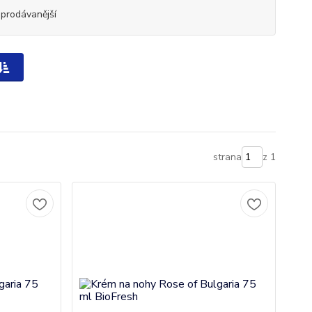
jprodávanější
strana
z 1