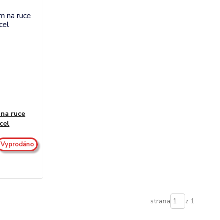
 na ruce
ocel
Vyprodáno
strana
z 1