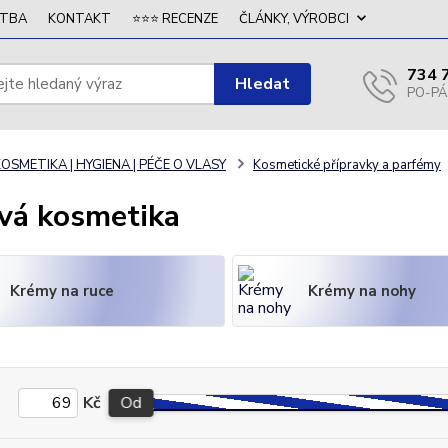
ATBA
KONTAKT
⭐⭐⭐ RECENZE
ČLÁNKY, VÝROBCI
734 
Hledat
OSMETIKA | HYGIENA | PÉČE O VLASY
Kosmetické přípravky a parfémy
vá kosmetika
Krémy na ruce
Krémy na nohy
Kč
Od