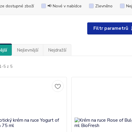
ze dostupné zboží
📢 Nové v nabídce
Zlevněno
Ne
Filtr parametrů
ější
Nejlevnější
Nejdražší
1-5 z 5