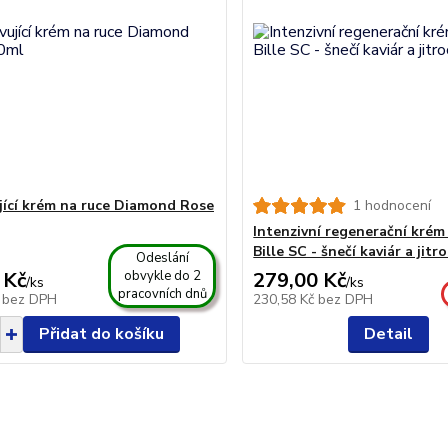
ící krém na ruce Diamond Rose
1 hodnocení
Intenzivní regenerační krém
Bille SC - šnečí kaviár a jitr
Odeslání
 Kč
obvykle do 2
279,00 Kč
/
ks
/
ks
pracovních dnů
č
bez DPH
230,58 Kč
bez DPH
Přidat do košíku
Detail