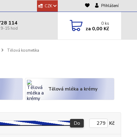
Přihlášení
CZK
728 114
0
ks
za
0,00 Kč
Tělová kosmetika
Tělová mléka a krémy
Do
Kč