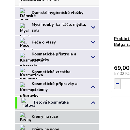
Dámské hygienické vložky
Mycí houby, kartáče, mýdla,
soli
Probiot
Péče o vlasy
Bulgari
Kosmetické přístroje a
pomůcky
69,00
Kosmetická zrcátka
57,02 K
Kosmetické přípravky a
parfémy
Tělová kosmetika
Krémy na ruce
Krémy na nohy