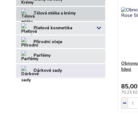
Tělová mléka a krémy
Pleťová kosmetika
Přírodní oleje
Parfémy
Obnovuj
50ml
Dárkové sady
85,00
70,25 K