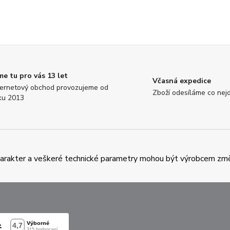
me tu pro vás 13 let
Včasná expedice
ternetový obchod provozujeme od
Zboží odesíláme co nejd
ku 2013
charakter a veškeré technické parametry mohou být výrobcem zm