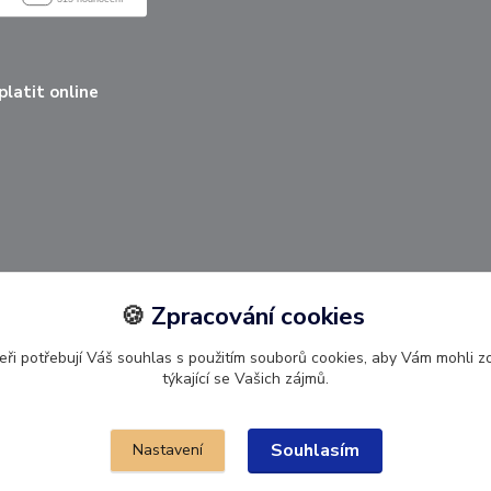
latit online
🍪
Zpracování cookies
ři potřebují Váš souhlas s použitím souborů cookies, aby Vám mohli 
týkající se Vašich zájmů.
Upravit sběr cookies 🍪.
Souhlasím
Nastavení