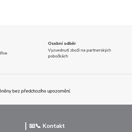
Osobní odběr
Vyzvednutí zboží na partnerských
říve
pobočkách
ěněny bez předchozího upozornění.
📧📞 Kontakt