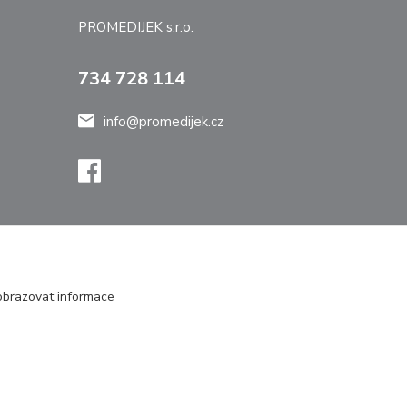
PROMEDIJEK s.r.o.
734 728 114
info@promedijek.cz
zobrazovat informace