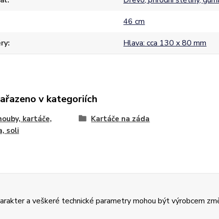
ál
Dřevo, přírodní štětiny, gum
46 cm
ry
Hlava: cca 130 x 80 mm
zařazeno v kategoriích
houby, kartáče,
Kartáče na záda
, soli
charakter a veškeré technické parametry mohou být výrobcem zm