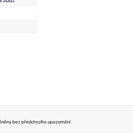
a, plast
ěněny bez předchozího upozornění.