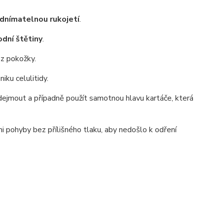
odnímatelnou rukojetí
.
odní štětiny
.
 z pokožky.
iku celulitidy.
odejmout a případně použít samotnou hlavu kartáče, která
 pohyby bez přílišného tlaku, aby nedošlo k odření