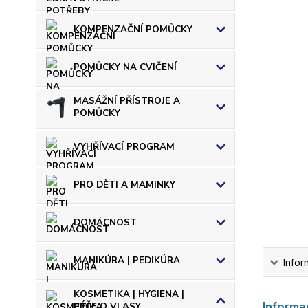
KOMPENZAČNÍ POMŮCKY
POMŮCKY NA CVIČENÍ
MASÁŽNÍ PŘÍSTROJE A
POMŮCKY
VYHŘÍVACÍ PROGRAM
PRO DĚTI A MAMINKY
DOMÁCNOST
MANIKÚRA | PEDIKÚRA
Infor
KOSMETIKA | HYGIENA |
Informa
PÉČE O VLASY