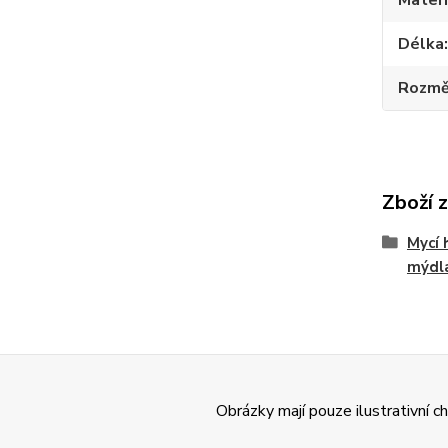
Materi
Délka
Rozmě
Zboží 
Mycí 
mýdla
Obrázky mají pouze ilustrativní 