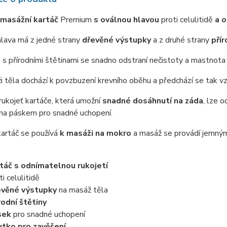
masážní kartáč
Premium
s oválnou hlavou
proti celulitidě
a 
hlava má z jedné strany
dřevěné výstupky
a z druhé strany
přír
s přírodními štětinami se snadno odstraní nečistoty a mastnota
i těla dochází k povzbuzení krevního oběhu a předchází se tak vzn
ukojeť kartáče, která umožní
snadné dosáhnutí na záda
, lze 
ena páskem pro snadné uchopení.
kartáč se používá
k masáži na mokro
a masáž se provádí jemnými
táč s odnímatelnou rukojetí
i celulitidě
věné výstupky
na masáž těla
rodní štětiny
sek
pro snadné uchopení
tko pro zavěšení