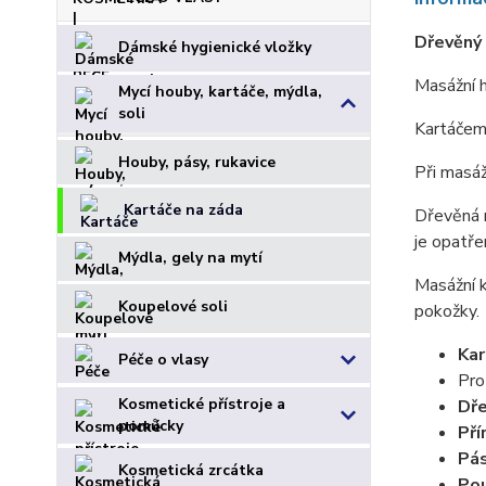
Dřevěný 
Dámské hygienické vložky
Masážní 
Mycí houby, kartáče, mýdla,
soli
Kartáčem 
Houby, pásy, rukavice
Při masáž
Kartáče na záda
Dřevěná r
je opatř
Mýdla, gely na mytí
Masážní 
Koupelové soli
pokožky.
Kar
Péče o vlasy
Prot
Kosmetické přístroje a
Dře
pomůcky
Pří
Pá
Kosmetická zrcátka
Pou