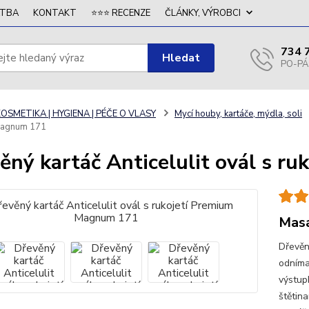
ATBA
KONTAKT
⭐⭐⭐ RECENZE
ČLÁNKY, VÝROBCI
734 
Hledat
OSMETIKA | HYGIENA | PÉČE O VLASY
Mycí houby, kartáče, mýdla, soli
Magnum 171
ěný kartáč Anticelulit ovál s 
Masá
Dřevěn
odníma
výstupk
štětin