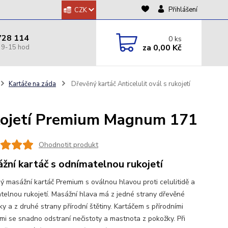
Přihlášení
CZK
728 114
0
ks
za
0,00 Kč
Kartáče na záda
Dřevěný kartáč Anticelulit ovál s rukojetí
rukojetí Premium Magnum 171
Ohodnotit produkt
žní kartáč s odnímatelnou rukojetí
ý masážní kartáč Premium s oválnou hlavou proti celulitidě a
telnou rukojetí. Masážní hlava má z jedné strany dřevěné
y a z druhé strany přírodní štětiny. Kartáčem s přírodními
ami se snadno odstraní nečistoty a mastnota z pokožky. Při