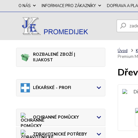
O NÁS
INFORMACE PRO ZÁKAZNÍKY
DOPRAVA A PL
Úvod
K
ROZBALENÉ ZBOŽÍ |
Premium 
II.JAKOST
Dřev
LÉKAŘSKÉ - PROFI
OCHRANNÉ POMŮCKY
ZDRAVOTNICKÉ POTŘEBY