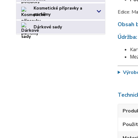
Kosmetické přípravky a
Edice: M
parfémy
Obsah b
Dárkové sady
Údržba:
Kar
Mez
Výrob
Technic
Produ
Použit