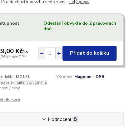
 těla dochází k povzbuzení krevní...
celý popis
stupnost
Odeslání obvykle do 2 pracovních
dnů
9,00 Kč
/
ks
Přidat do košíku
,26 Kč
bez DPH
roduktu:
MG171
Výrobce:
Magnum - DSB
rmace e-mailem při změně
osti / ceny
oblíbených
Hodnocení
5