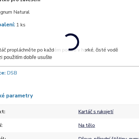
agnum Natural
alení:
1 ks
táč propláchněte po každém použití v horké, čisté vodě
i použitím dobře usušte
ce:
DSB
ké parametry
kt
Kartáč s rukojetí
í
Na tělo