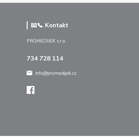
📧📞 Kontakt
PROMEDIJEK s.r.o.
734 728 114
info@promedijek.cz