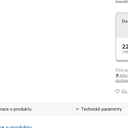
masáži
Do
22
189
Číslo p
🔔 Info
dostupn
Do 
mace o produktu
Technické parametry
ce o produktu