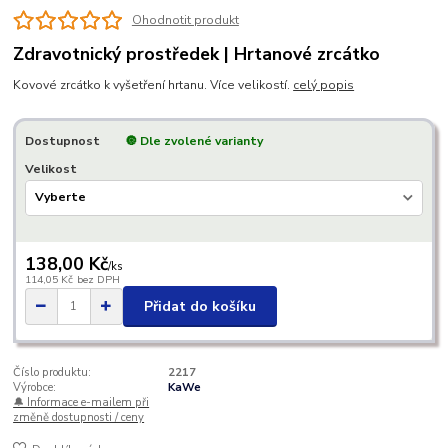
Ohodnotit produkt
Zdravotnický prostředek | Hrtanové zrcátko
Kovové zrcátko k vyšetření hrtanu. Více velikostí.
celý popis
Dostupnost
🔘 Dle zvolené varianty
Velikost
138,00 Kč
/
ks
114,05 Kč
bez DPH
Přidat do košíku
Číslo produktu:
2217
Výrobce:
KaWe
🔔 Informace e-mailem při
změně dostupnosti / ceny