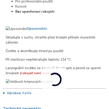
Pro profesionální použití
Kovové
Bez upevňovací rukojeti
Upozornění:
Skladujte v suchu, chraňte před trvalým přímým slunečním
zářením.
Čistěte a dezinfikujte ihned po použití.
Při sterilizaci nepřekračujte teplotu 134 °C.
Laryngeální zrcátko se zasouvá do rukojeti a pevně se upevní
šroubem
(rukojeť není součástí)
.
Výrobce:
KaWe
Technické parametry