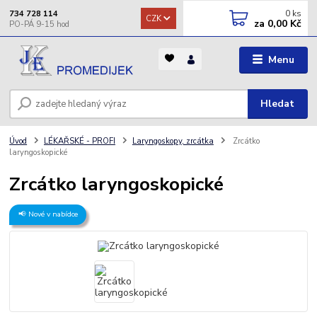
0
ks
734 728 114
CZK
za
0,00 Kč
Menu
Hledat
Úvod
LÉKAŘSKÉ - PROFI
Laryngoskopy, zrcátka
Zrcátko
laryngoskopické
Zrcátko laryngoskopické
📢 Nové v nabídce