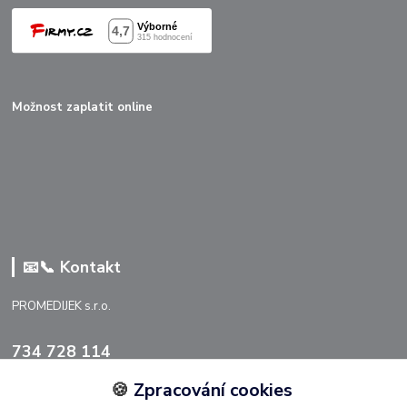
Možnost zaplatit online
📧📞 Kontakt
PROMEDIJEK s.r.o.
734 728 114
🍪
Zpracování cookies
info@promedijek.cz