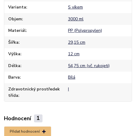
Varianta
S víkem
Objem
3000 ml
Materiál
PP (Polypropylen)
Šířka
29,15 cm
Výška
12 cm
Délka
54,75 cm (vč. rukojeti)
Barva
Bílá
Zdravotnický prostředek
I
třída
Hodnocení
1
Přidat hodnocení