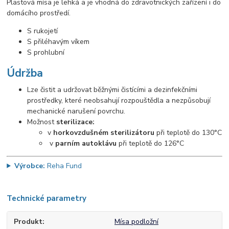
Plastová mísa je lehká a je vhodná do zdravotnických zařízení i do
domácího prostředí.
S rukojetí
S přiléhavým víkem
S prohlubní
Údržba
Lze čistit a udržovat běžnými čistícími a dezinfekčními
prostředky, které neobsahují rozpouštědla a nezpůsobují
mechanické narušení povrchu.
Možnost
sterilizace:
v
horkovzdušném sterilizátoru
při teplotě do 130°C
v
parním autoklávu
při teplotě do 126°C
Výrobce:
Reha Fund
Technické parametry
Produkt
Mísa podložní