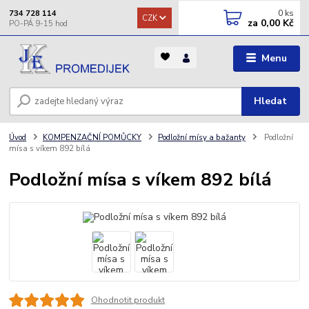
0
ks
734 728 114
CZK
za
0,00 Kč
Menu
Hledat
Úvod
KOMPENZAČNÍ POMŮCKY
Podložní mísy a bažanty
Podložní
mísa s víkem 892 bílá
Podložní mísa s víkem 892 bílá
Ohodnotit produkt