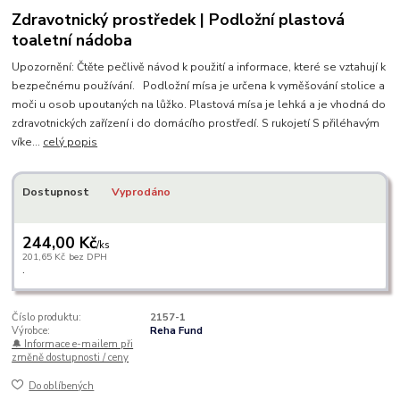
Zdravotnický prostředek | Podložní plastová
toaletní nádoba
Upozornění: Čtěte pečlivě návod k použití a informace, které se vztahují k
bezpečnému používání. Podložní mísa je určena k vyměšování stolice a
moči u osob upoutaných na lůžko. Plastová mísa je lehká a je vhodná do
zdravotnických zařízení i do domácího prostředí. S rukojetí S přiléhavým
víke...
celý popis
Dostupnost
Vyprodáno
244,00 Kč
/
ks
201,65 Kč
bez DPH
.
Číslo produktu:
2157-1
Výrobce:
Reha Fund
🔔 Informace e-mailem při
změně dostupnosti / ceny
Do oblíbených