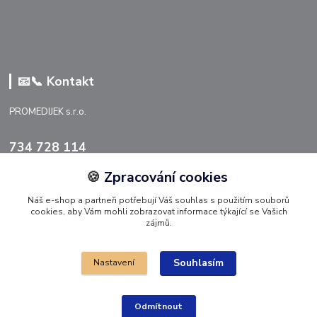
📧📞 Kontakt
PROMEDIJEK s.r.o.
734 728 114
🍪
Zpracování cookies
info@promedijek.cz
Náš e-shop a partneři potřebují Váš souhlas s použitím souborů
cookies, aby Vám mohli zobrazovat informace týkající se Vašich
zájmů.
Souhlasím
Nastavení
Upravit sběr cookies 🍪.
Odmítnout
© 2026 PROMEDIJEK s.r.o.