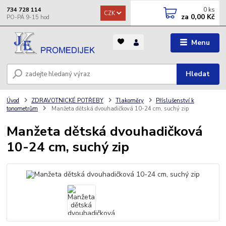
0
ks
734 728 114
CZK
za
0,00 Kč
Menu
Hledat
Úvod
ZDRAVOTNICKÉ POTŘEBY
Tlakoměry
Příslušenství k
tonometrům
Manžeta dětská dvouhadičková 10-24 cm, suchý zip
Manžeta dětská dvouhadičková
10-24 cm, suchý zip