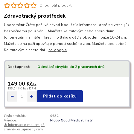
Ohodnotit produkt
Zdravotnický prostředek
Upozornění: Čtěte pečlivě návod k použití a informace, které se vztahují k
bezpečnému používání. Manžeta ke rtuťovým nebo aneroidním
tonometrům na měření krevního tlaku u dětí s obvodem paže 10-24 cm.
Mažeta se na paži upevňuje pomocí suchého zipu. Manžeta pediatrická
Ke rtuťovým a aneroidní...
celý popis
Dostupnost
Odeslání obvykle do 2 pracovních dnů
149,00 Kč
/
ks
133,04 Kč
bez DPH
Přidat do košíku
Číslo produktu:
0632
Výrobce:
Nigbo Good Medical Instr
🔔 Informace e-mailem při
změně dostupnosti / ceny