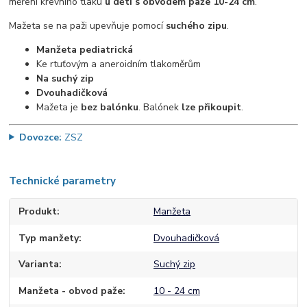
měření krevního tlaku
u dětí s obvodem paže 10-24 cm
.
Mažeta se na paži upevňuje pomocí
suchého zipu
.
Manžeta pediatrická
Ke rtuťovým a aneroidním tlakoměrům
Na suchý zip
Dvouhadičková
Mažeta je
bez balónku
. Balónek
lze přikoupit
.
Dovozce:
ZSZ
Technické parametry
Produkt
Manžeta
Typ manžety
Dvouhadičková
Varianta
Suchý zip
Manžeta - obvod paže
10 - 24 cm