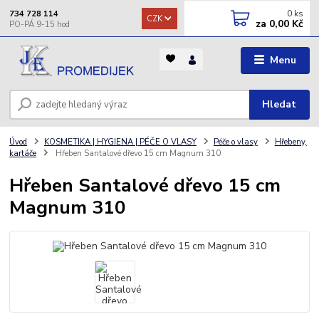
0
ks
734 728 114
CZK
za
0,00 Kč
Menu
Hledat
Úvod
KOSMETIKA | HYGIENA | PÉČE O VLASY
Péče o vlasy
Hřebeny,
kartáče
Hřeben Santalové dřevo 15 cm Magnum 310
Hřeben Santalové dřevo 15 cm
Magnum 310