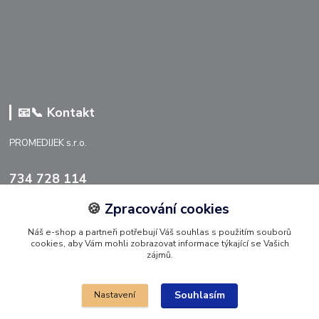
📧📞 Kontakt
PROMEDIJEK s.r.o.
734 728 114
🍪
Zpracování cookies
info@promedijek.cz
Náš e-shop a partneři potřebují Váš souhlas s použitím souborů
cookies, aby Vám mohli zobrazovat informace týkající se Vašich
zájmů.
Souhlasím
Nastavení
Upravit sběr cookies 🍪.