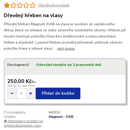
Ohodnotit produkt
Dřevěný hřeben na vlasy
Přírodní hřeben Magnum 310A na vlasy je vyroben ze santalového
dřeva, které se získává ze stále zeleného exotického stromu. Hřeben při
česání masíruje pokožku hlavy bez elektrizování a vlasy zanechává
hebké a elastické. Luxusní hřeben pomáhá přirozeně udržovat zdravou
pokožku hlavy a zdravé vlasy. ...
celý popis
Dostupnost
Odeslání obvykle do 2 pracovních dnů
250,00 Kč
/
ks
206,61 Kč
bez DPH
Přidat do košíku
Číslo produktu:
MG310
Výrobce:
Magnum - DSB
🔔 Informace e-mailem při
změně dostupnosti / ceny