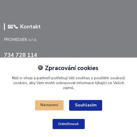
📧📞 Kontakt
PROMEDIJEK s.r.o.
734 728 114
🍪
Zpracování cookies
info@promedijek.cz
Náš e-shop a partneři potřebují Váš souhlas s použitím souborů
cookies, aby Vám mohli zobrazovat informace týkající se Vašich
zájmů.
Souhlasím
Nastavení
Upravit sběr cookies 🍪.
Odmítnout
© 2026 PROMEDIJEK s.r.o.