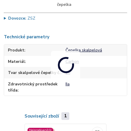
Dovozce:
ZSZ
Technické parametry
Produkt
Čepelka skalpelová
Materiál
Carbon
Tvar skalpelové čepelky č.
20
Zdravotnický prostředek
IIa
třída
Související zboží
1
Nejprodávanější