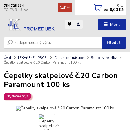
0
ks
734 728 114
CZK
za
0,00 Kč
Menu
Hledat
Úvod
LÉKAŘSKÉ - PROFI
Chirurgické nástroje
Skalpely, čepelky
Čepelky skalpelové č.20 Carbon Paramount 100 ks
Čepelky skalpelové č.20 Carbon
Paramount 100 ks
Nejprodávanější