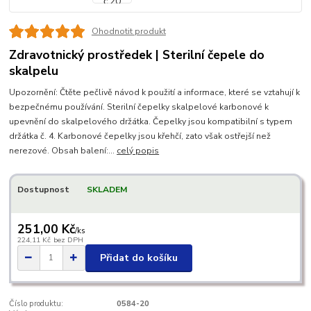
Ohodnotit produkt
Zdravotnický prostředek | Sterilní čepele do
skalpelu
Upozornění: Čtěte pečlivě návod k použití a informace, které se vztahují k
bezpečnému používání. Sterilní čepelky skalpelové karbonové k
upevnění do skalpelového držátka. Čepelky jsou kompatibilní s typem
držátka č. 4. Karbonové čepelky jsou křehčí, zato však ostřejší než
nerezové. Obsah balení:...
celý popis
Dostupnost
SKLADEM
251,00 Kč
/
ks
224,11 Kč
bez DPH
Přidat do košíku
Číslo produktu:
0584-20