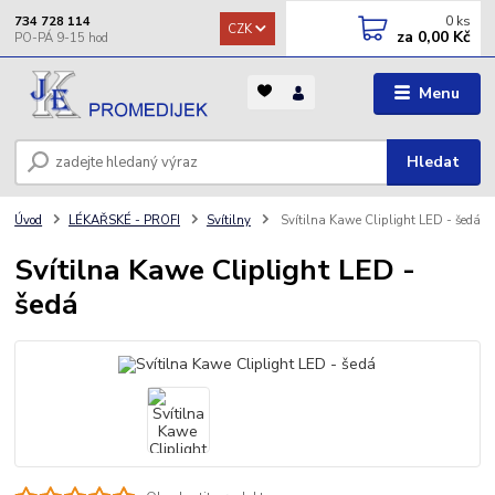
0
ks
734 728 114
CZK
za
0,00 Kč
Menu
Hledat
Úvod
LÉKAŘSKÉ - PROFI
Svítilny
Svítilna Kawe Cliplight LED - šedá
Svítilna Kawe Cliplight LED -
šedá