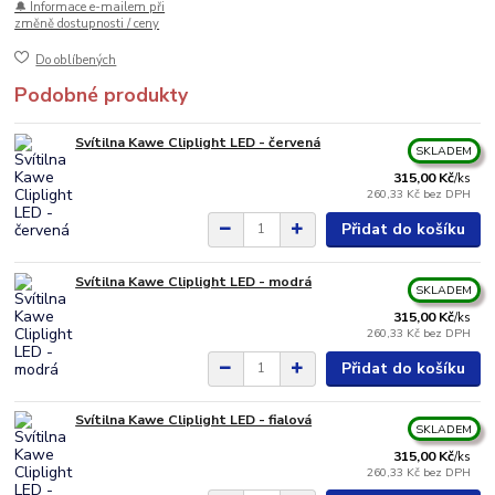
🔔 Informace e-mailem při
změně dostupnosti / ceny
Do oblíbených
Podobné produkty
Svítilna Kawe Cliplight LED - červená
SKLADEM
315,00 Kč
/
ks
260,33 Kč
bez DPH
Přidat do košíku
Svítilna Kawe Cliplight LED - modrá
SKLADEM
315,00 Kč
/
ks
260,33 Kč
bez DPH
Přidat do košíku
Svítilna Kawe Cliplight LED - fialová
SKLADEM
315,00 Kč
/
ks
260,33 Kč
bez DPH