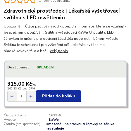
Ohodnotit produkt
Zdravotnický prostředek | Lékařská vyšetřovací
svítilna s LED osvětlením
Upozornění: Čtěte pečlivě návod k použití a informace, které se vztahují k
bezpečnému používání. Svítilna vyšetřovací KaWe Cliplight s LED
žárovkou je určena pro osvícení částí těla nebo dutin během vyšetření.
Svítilna je schválena i pro vyšetření očí. Lékařská svítilna má
hladké kovové tělo a boč...
celý popis
Dostupnost
SKLADEM
315,00 Kč
/
ks
260,33 Kč
bez DPH
Přidat do košíku
Číslo produktu:
1623-6
Výrobce:
KaWe
Záruka (pro spotřebitele):
Omezená - na prasknutí žárovky se záruka
nevztahuje