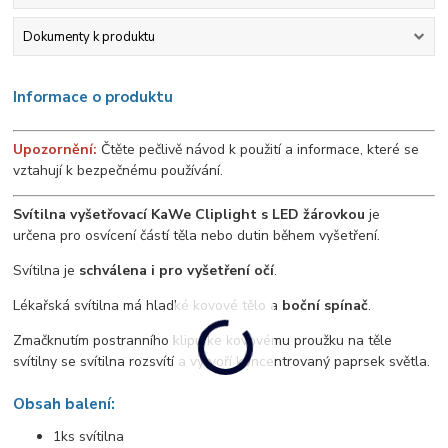
Dokumenty k produktu
Informace o produktu
Upozornění:
Čtěte pečlivě návod k použití a informace, které se
vztahují k bezpečnému používání.
Svítilna vyšetřovací KaWe Cliplight s LED žárovkou
je
určena pro osvícení částí těla nebo dutin během vyšetření.
Svítilna je
schválena i pro vyšetření očí
.
Lékařská svítilna má hladké kovové tělo a
boční spínač
.
Zmačknutím postranního klipu ke kovovému proužku na těle
svítilny se svítilna rozsvítí a vytvoří koncentrovaný paprsek světla.
Obsah balení:
1ks svítilna