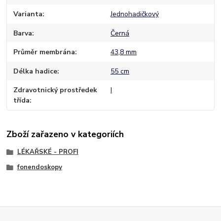
Varianta
Jednohadičkový
Barva
Černá
Průměr membrána
43,8 mm
Délka hadice
55 cm
Zdravotnický prostředek
I
třída
Zboží zařazeno v kategoriích
LÉKAŘSKÉ - PROFI
fonendoskopy