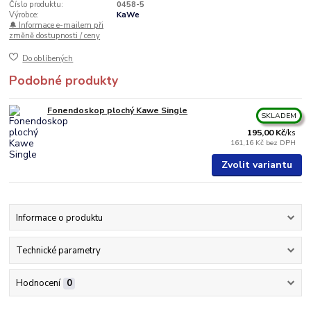
Číslo produktu:
0458-5
Výrobce:
KaWe
🔔 Informace e-mailem při
změně dostupnosti / ceny
Do oblíbených
Podobné produkty
Fonendoskop plochý Kawe Single
SKLADEM
195,00 Kč
/
ks
161,16 Kč
bez DPH
Zvolit variantu
Informace o produktu
Technické parametry
Hodnocení
0