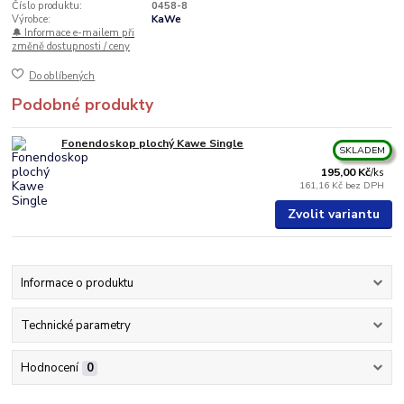
Číslo produktu:
0458-8
Výrobce:
KaWe
🔔 Informace e-mailem při
změně dostupnosti / ceny
Do oblíbených
Podobné produkty
Fonendoskop plochý Kawe Single
SKLADEM
195,00 Kč
/
ks
161,16 Kč
bez DPH
Zvolit variantu
Informace o produktu
Technické parametry
Hodnocení
0