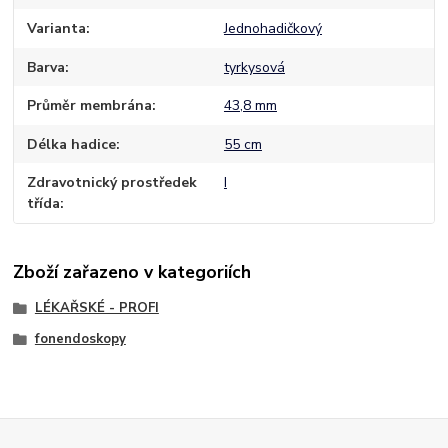
Varianta
Jednohadičkový
Barva
tyrkysová
Průměr membrána
43,8 mm
Délka hadice
55 cm
Zdravotnický prostředek
I
třída
Zboží zařazeno v kategoriích
LÉKAŘSKÉ - PROFI
fonendoskopy