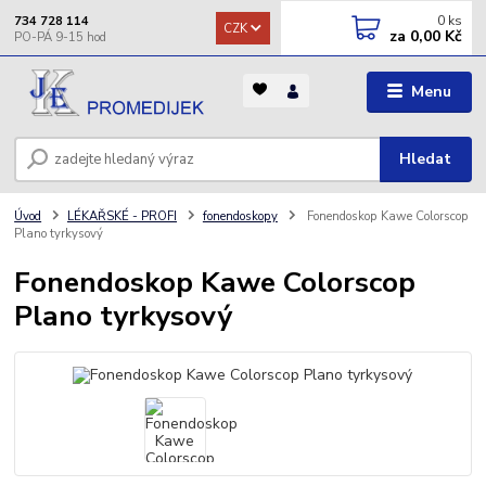
0
ks
734 728 114
CZK
za
0,00 Kč
Menu
Hledat
Úvod
LÉKAŘSKÉ - PROFI
fonendoskopy
Fonendoskop Kawe Colorscop
Plano tyrkysový
Fonendoskop Kawe Colorscop
Plano tyrkysový