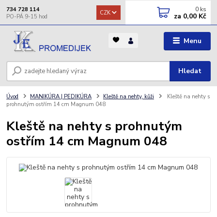
0
ks
734 728 114
CZK
za
0,00 Kč
Menu
Hledat
Úvod
MANIKÚRA | PEDIKÚRA
Kleště na nehty, kůži
Kleště na nehty s
prohnutým ostřím 14 cm Magnum 048
Kleště na nehty s prohnutým
ostřím 14 cm Magnum 048