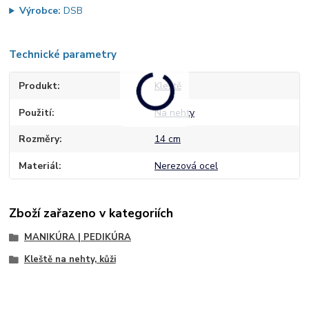
Výrobce:
DSB
Technické parametry
Produkt
Kleště
Použití
Na nehty
Rozměry
14 cm
Materiál
Nerezová ocel
Zboží zařazeno v kategoriích
MANIKÚRA | PEDIKÚRA
Kleště na nehty, kůži