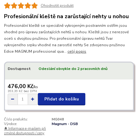
Ohodnotit produkt
Profesionální kleště na zarůstající nehty u nohou
Profesionální kleště se speciálně vykrojeným postranním ostřím jsou
vhodné pro úpravu zarůstajících nehtů u nohou. Kleště jsou z nerezové
oceli s dvojitou pružinou. Pro profesionální úpravu nehtů Tvar
vykrojeného srpku vhodné na zarostlé nehty Se zdvojenou pružinou
Edice MAGNUM professional qua...
celý popis
Dostupnost
Odeslání obvykle do 2 pracovních dnů
476,00 Kč
/
ks
393,39 Kč
bez DPH
Přidat do košíku
Číslo produktu:
MG048
Výrobce:
Magnum - DSB
🔔 Informace e-mailem při
změně dostupnosti / ceny