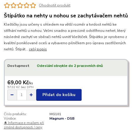
Ohodnotit produkt
Štípátko na nehty u nohou se zachytávačem nehtů
Kleštičky jsou určeny s ohledem na větší rozměr a tvrdost nehtů ke
stříhání nehtů u nohou. Velmi snadno a precizně odstříhnou nehet, který
následně zachytí ve sběrači nehtů uvnitř kleštiček. Štípátko je vyrobeno z
kvalitní poniklované oceli a vybaveno pilníčkem pro úpravu zastřižených
nehtů. Štípát...
celý popis
Dostupnost
Odeslání obvykle do 2 pracovních dnů
69,00 Kč
/
ks
57,02 Kč
bez DPH
Přidat do košíku
Číslo produktu:
MG101
Výrobce:
Magnum - DSB
🔔 Informace e-mailem při
změně dostupnosti / ceny