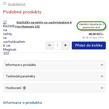
Do oblíbených
Podobné produkty
Kleštičky na nehty se zachytávačem 6
Odeslání obvykle do 2
cm Magnum 102
pracovních dnů
49,00 Kč
/
ks
40,50 Kč
bez DPH
Přidat do košíku
Informace o produktu
Technické parametry
Hodnocení
0
Informace o produktu