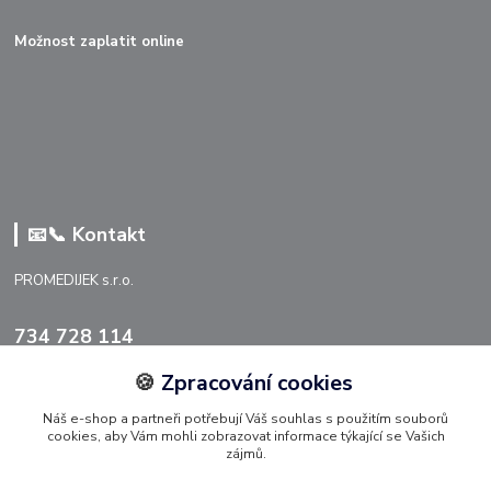
Možnost zaplatit online
📧📞 Kontakt
PROMEDIJEK s.r.o.
734 728 114
🍪
Zpracování cookies
info@promedijek.cz
Náš e-shop a partneři potřebují Váš souhlas s použitím souborů
cookies, aby Vám mohli zobrazovat informace týkající se Vašich
zájmů.