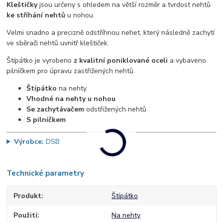
Kleštičky
jsou určeny s ohledem na větší rozměr a tvrdost nehtů
ke stříhání nehtů
u nohou.
Velmi snadno a precizně odstříhnou nehet, který následně zachytí
ve sběrači nehtů uvnitř kleštiček.
Štípátko je vyrobeno
z kvalitní poniklované oceli
a vybaveno
pilníčkem pro úpravu zastřižených nehtů.
Štípátko
na nehty
Vhodné na nehty u nohou
Se zachytávačem
odstřižených nehtů
S pilníčkem
Výrobce:
DSB
Technické parametry
Produkt
Štípátko
Použití
Na nehty