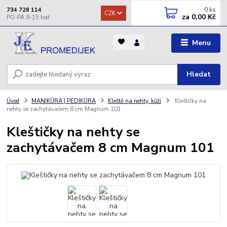
0
ks
734 728 114
CZK
za
0,00 Kč
Menu
Hledat
Úvod
MANIKÚRA | PEDIKÚRA
Kleště na nehty, kůži
Kleštičky na
nehty se zachytávačem 8 cm Magnum 101
Kleštičky na nehty se
zachytávačem 8 cm Magnum 101