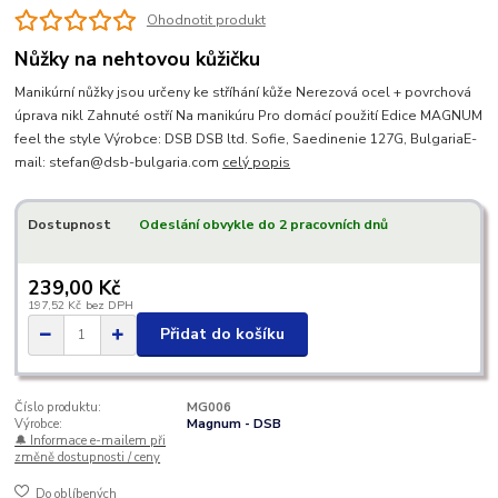
Ohodnotit produkt
Nůžky na nehtovou kůžičku
Manikúrní nůžky jsou určeny ke stříhání kůže Nerezová ocel + povrchová
úprava nikl Zahnuté ostří Na manikúru Pro domácí použití Edice MAGNUM
feel the style Výrobce: DSB DSB ltd. Sofie, Saedinenie 127G, BulgariaE-
mail: stefan@dsb-bulgaria.com
celý popis
Dostupnost
Odeslání obvykle do 2 pracovních dnů
239,00 Kč
197,52 Kč
bez DPH
Přidat do košíku
Číslo produktu:
MG006
Výrobce:
Magnum - DSB
🔔 Informace e-mailem při
změně dostupnosti / ceny
Do oblíbených