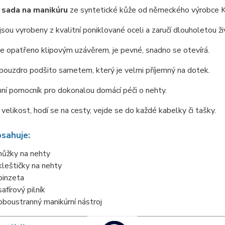
sada na manikúru
ze syntetické kůže od německého výrobce K
jsou vyrobeny z kvalitní poniklované oceli a zaručí dlouholetou
e opatřeno klipovým uzávěrem, je pevné, snadno se otevírá.
 pouzdro podšito sametem, který je velmi příjemný na dotek.
ní pomocník pro dokonalou domácí péči o nehty.
 velikost, hodí se na cesty, vejde se do každé kabelky či tašky.
sahuje:
nůžky na nehty
kleštičky na nehty
pinzeta
afírový pilník
oboustranný manikúrní nástroj