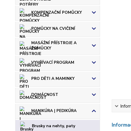
KOMPENZAČNÍ POMŮCKY
POMŮCKY NA CVIČENÍ
MASÁŽNÍ PŘÍSTROJE A
POMŮCKY
VYHŘÍVACÍ PROGRAM
PRO DĚTI A MAMINKY
DOMÁCNOST
Infor
MANIKÚRA | PEDIKÚRA
Informa
Brusky na nehty, paty