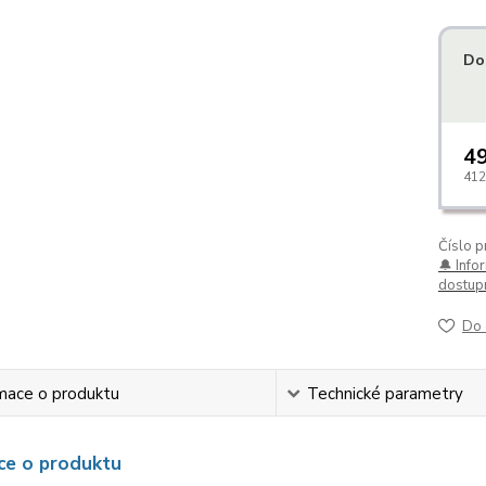
Do
49
412
Číslo p
🔔 Info
dostupn
Do 
mace o produktu
Technické parametry
ce o produktu