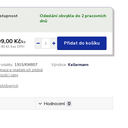
stupnost
Odeslání obvykle do 2 pracovních
dnů
9,00 Kč
/
ks
Přidat do košíku
,40 Kč
bez DPH
roduktu:
1915/KM807
Výrobce:
Kellermann
rmace e-mailem při změně
osti / ceny
oblíbených
Hodnocení
0