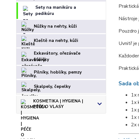
Praktická
Sety na manikúru a
pedikúru
Nástroje 
Nůžky na nehty, kůži
Pouzdro j
Kleště na nehty, kůži
Uvnitř je
Exkavátory, ořezávače
Každoden
kůžičky
Praktická
Pilníky, hoblíky, pemzy
Sada ob
Skalpely, čepelky
1x 
KOSMETIKA | HYGIENA |
1x 
PÉČE O VLASY
1x 
1x s
2x 