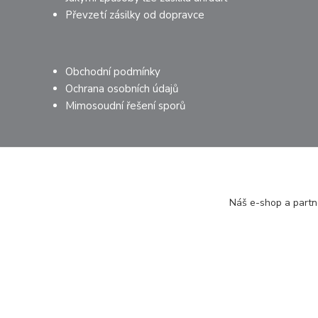
Převzetí zásilky od dopravce
Obchodní podmínky
Ochrana osobních údajů
Mimosoudní řešení sporů
Náš e-shop a partne
© 2026 PROMEDIJEK s.r.o.