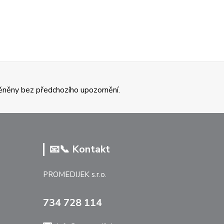
ěněny bez předchozího upozornění.
📧📞 Kontakt
PROMEDIJEK s.r.o.
734 728 114