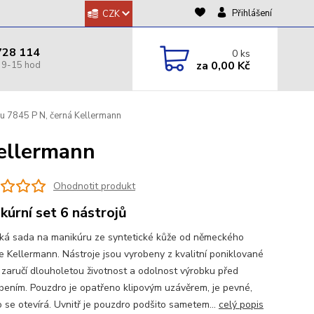
Přihlášení
CZK
728 114
0
ks
za
0,00 Kč
u 7845 P N, černá Kellermann
ellermann
Ohodnotit produkt
kúrní set 6 nástrojů
cká sada na manikúru ze syntetické kůže od německého
e Kellermann. Nástroje jsou vyrobeny z kvalitní poniklované
a zaručí dlouholetou životnost a odolnost výrobku před
bením. Pouzdro je opatřeno klipovým uzávěrem, je pevné,
 se otevírá. Uvnitř je pouzdro podšito sametem...
celý popis