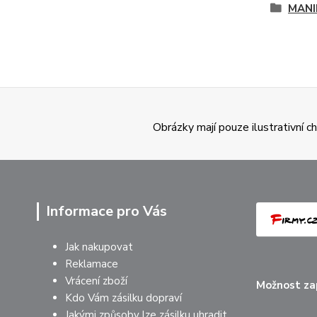
MANI
Obrázky mají pouze ilustrativní 
Informace pro Vás
Jak nakupovat
Reklamace
Vrácení zboží
Možnost zap
Kdo Vám zásilku dopraví
Jakými způsoby lze zásilku uhradit