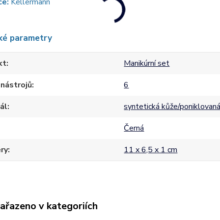
ce:
Kellermann
ké parametry
kt
Manikúrní set
nástrojů
6
ál
syntetická kůže/poniklovaná
Černá
ry
11 x 6,5 x 1 cm
zařazeno v kategoriích