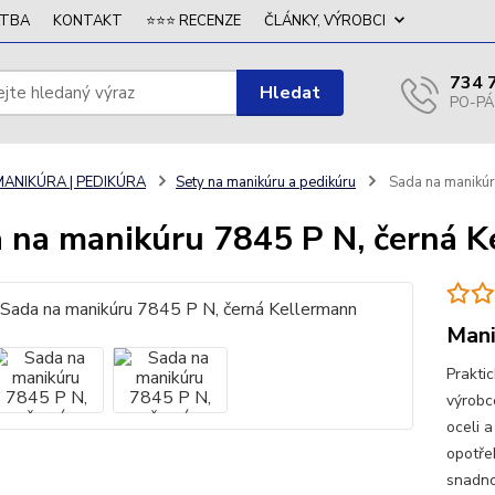
ATBA
KONTAKT
⭐⭐⭐ RECENZE
ČLÁNKY, VÝROBCI
734 
Hledat
MANIKÚRA | PEDIKÚRA
Sety na manikúru a pedikúru
Sada na manikúr
 na manikúru 7845 P N, černá K
Mani
Prakti
výrobc
oceli 
opotře
snadno