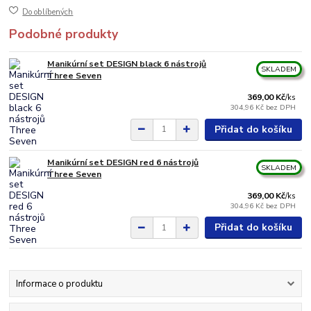
Do oblíbených
Podobné produkty
Manikúrní set DESIGN black 6 nástrojů
SKLADEM
Three Seven
369,00 Kč
/
ks
304,96 Kč
bez DPH
Přidat do košíku
Manikúrní set DESIGN red 6 nástrojů
SKLADEM
Three Seven
369,00 Kč
/
ks
304,96 Kč
bez DPH
Přidat do košíku
Informace o produktu