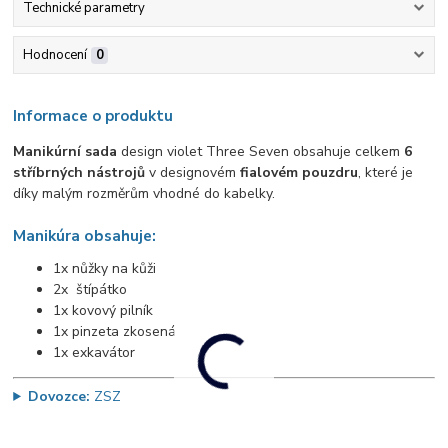
Technické parametry
Hodnocení
0
Informace o produktu
Manikúrní sada
design violet Three Seven obsahuje celkem
6
stříbrných nástrojů
v designovém
fialovém pouzdru
, které je
díky malým rozměrům vhodné do kabelky.
Manikúra obsahuje:
1x nůžky na kůži
2x štípátko
1x kovový pilník
1x pinzeta zkosená
1x exkavátor
Dovozce:
ZSZ