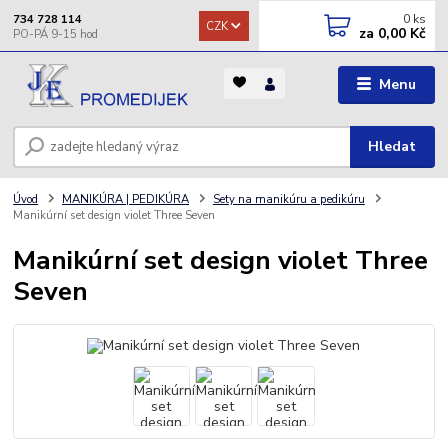
0
ks
734 728 114
CZK
za
0,00 Kč
Menu
Hledat
Úvod
MANIKÚRA | PEDIKÚRA
Sety na manikúru a pedikúru
Manikúrní set design violet Three Seven
Manikúrní set design violet Three
Seven