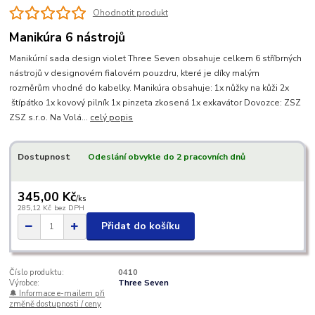
Ohodnotit produkt
Manikúra 6 nástrojů
Manikúrní sada design violet Three Seven obsahuje celkem 6 stříbrných
nástrojů v designovém fialovém pouzdru, které je díky malým
rozměrům vhodné do kabelky. Manikúra obsahuje: 1x nůžky na kůži 2x
štípátko 1x kovový pilník 1x pinzeta zkosená 1x exkavátor Dovozce: ZSZ
ZSZ s.r.o. Na Volá...
celý popis
Dostupnost
Odeslání obvykle do 2 pracovních dnů
345,00 Kč
/
ks
285,12 Kč
bez DPH
Přidat do košíku
Číslo produktu:
0410
Výrobce:
Three Seven
🔔 Informace e-mailem při
změně dostupnosti / ceny