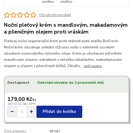
Ohodnotit produkt
Noční pleťový krém s mandlovým, makadamovým
a pšeničným olejem proti vráskám
Pleťový noční regenerační krém proti stárnutí pleti značky BioFresh.
Noční krém obsahuje unikátní růžovou vodu s extrémně vysokým
obsahem esenciálního růžového oleje. Krém je obohacen přírodním
mandlovým olejem, extraktem z měsíčku lékařského, makadamovým
olejem a olejem z pšeničných klíčků. Zklidňu...
celý popis
Dostupnost
Odeslání obvykle do 2 pracovních dnů
179,00 Kč
/
ks
147,93 Kč
bez DPH
Přidat do košíku
Číslo produktu:
BF267