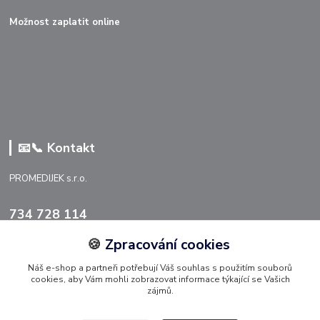
Možnost zaplatit online
📧📞 Kontakt
PROMEDIJEK s.r.o.
734 728 114
🍪
Zpracování cookies
info@promedijek.cz
Náš e-shop a partneři potřebují Váš souhlas s použitím souborů
cookies, aby Vám mohli zobrazovat informace týkající se Vašich
zájmů.