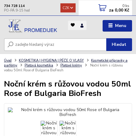
0
ks
734 728 114
CZK
za
0,00 Kč
Menu
Hledat
Úvod
KOSMETIKA | HYGIENA | PÉČE O VLASY
Kosmetické přípravky a
parfémy
Pleťová kosmetika
Pleťové krémy
Noční krém s růžovou
vodou 50ml Rose of Bulgaria BioFresh
Noční krém s růžovou vodou 50ml
Rose of Bulgaria BioFresh