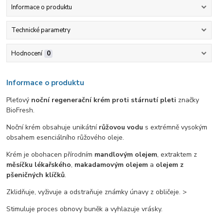
Informace o produktu
Technické parametry
Hodnocení
0
Informace o produktu
Pleťový
noční regenerační krém proti stárnutí pleti
značky
BioFresh.
Noční krém obsahuje unikátní
růžovou vodu
s extrémně vysokým
obsahem esenciálního růžového oleje.
Krém je obohacen přírodním
mandlovým olejem
, extraktem z
měsíčku lékařského
,
makadamovým olejem
a
olejem z
pšeničných klíčků
.
Zklidňuje, vyživuje a odstraňuje známky únavy z obličeje. >
Stimuluje proces obnovy buněk a vyhlazuje vrásky.