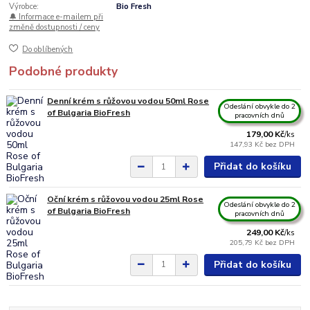
Výrobce:
Bio Fresh
🔔 Informace e-mailem při
změně dostupnosti / ceny
Do oblíbených
Podobné produkty
Denní krém s růžovou vodou 50ml Rose
Odeslání obvykle do 2
of Bulgaria BioFresh
pracovních dnů
179,00 Kč
/
ks
147,93 Kč
bez DPH
Přidat do košíku
Oční krém s růžovou vodou 25ml Rose
Odeslání obvykle do 2
of Bulgaria BioFresh
pracovních dnů
249,00 Kč
/
ks
205,79 Kč
bez DPH
Přidat do košíku