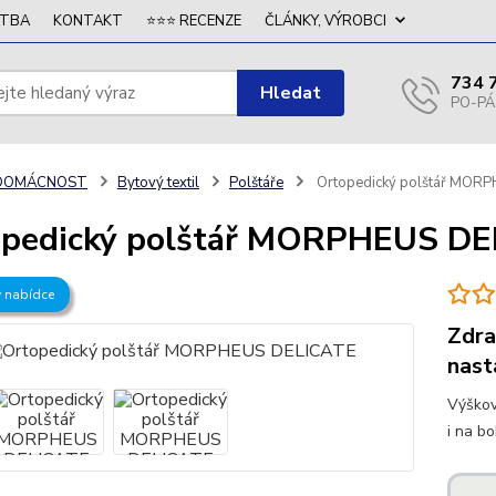
ATBA
KONTAKT
⭐⭐⭐ RECENZE
ČLÁNKY, VÝROBCI
734 
Hledat
DOMÁCNOST
Bytový textil
Polštáře
Ortopedický polštář MOR
opedický polštář MORPHEUS DE
v nabídce
Zdra
nast
Výškov
i na b