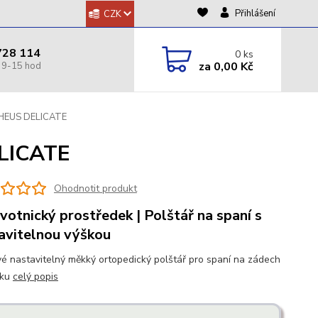
Přihlášení
CZK
728 114
0
ks
za
0,00 Kč
PHEUS DELICATE
LICATE
Ohodnotit produkt
votnický prostředek | Polštář na spaní s
avitelnou výškou
é nastavitelný měkký ortopedický polštář pro spaní na zádech
oku
celý popis