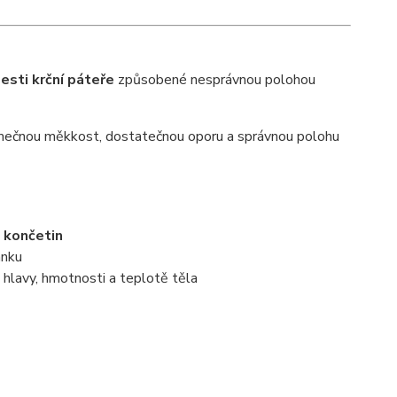
esti krční páteře
způsobené nesprávnou polohou
imečnou měkkost, dostatečnou oporu a správnou polohu
i končetin
ánku
 hlavy, hmotnosti a teplotě těla