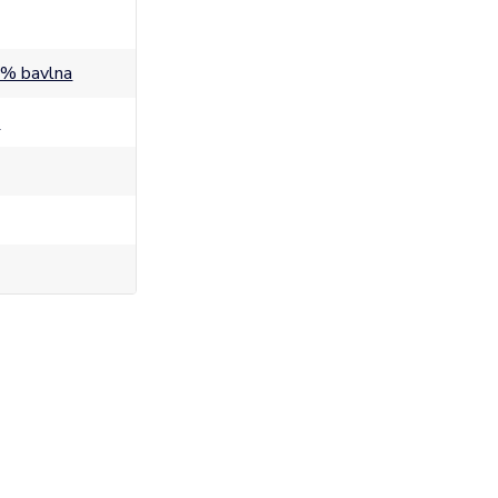
% bavlna
a