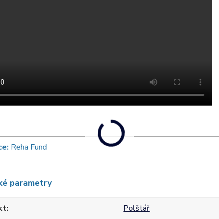
ce:
Reha Fund
ké parametry
kt
Polštář