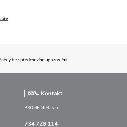
táře
ěněny bez předchozího upozornění.
📧📞 Kontakt
PROMEDIJEK s.r.o.
734 728 114