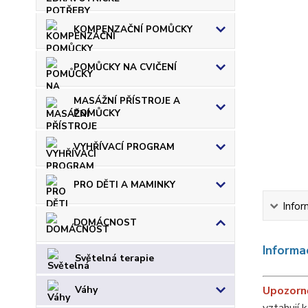
KOMPENZAČNÍ POMŮCKY
POMŮCKY NA CVIČENÍ
MASÁŽNÍ PŘÍSTROJE A
POMŮCKY
VYHŘÍVACÍ PROGRAM
PRO DĚTI A MAMINKY
Infor
DOMÁCNOST
Informa
Světelná terapie
Upozorn
Váhy