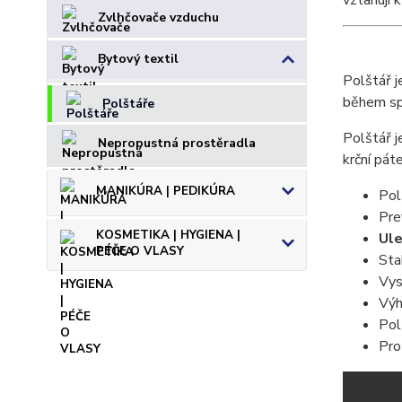
vztahují 
Zvlhčovače vzduchu
Bytový textil
Polštář j
během sp
Polštáře
Polštář 
Nepropustná prostěradla
krční pát
MANIKÚRA | PEDIKÚRA
Pol
Pre
KOSMETIKA | HYGIENA |
Ule
PÉČE O VLASY
Sta
Vys
Výh
Pol
Pro