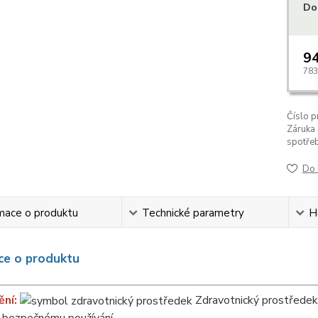
Do
94
783
Číslo p
Záruka 
spotřeb
Do 
mace o produktu
Technické parametry
H
ce o produktu
ění:
Zdravotnický prostředek. 