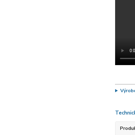
Výrob
Technic
Produ