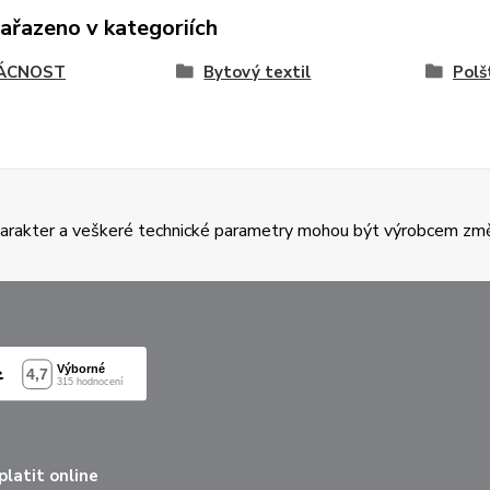
zařazeno v kategoriích
ÁCNOST
Bytový textil
Polš
charakter a veškeré technické parametry mohou být výrobcem zm
latit online