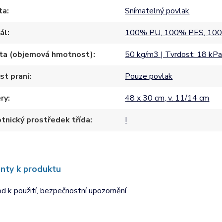
ta
Snímatelný povlak
ál
100% PU, 100% PES, 100
ta (objemová hmotnost)
50 kg/m3 | Tvrdost: 18 kP
st praní
Pouze povlak
ry
48 x 30 cm, v. 11/14 cm
tnický prostředek třída
I
nty k produktu
 k použití, bezpečnostní upozornění