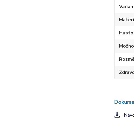
Varian
Materi
Husto
Možno
Rozmě
Zdravo
Dokume
Návod