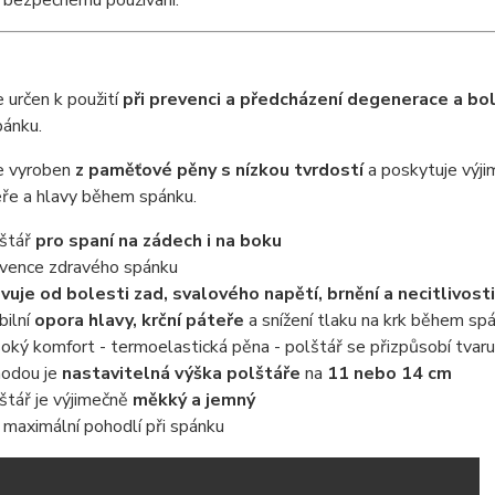
k bezpečnému používání.
e určen k použití
při prevenci a předcházení degenerace a bol
ánku.
je vyroben
z paměťové pěny s nízkou tvrdostí
a poskytuje výj
eře a hlavy během spánku.
štář
pro spaní na zádech i na boku
vence zdravého spánku
vuje od bolesti zad, svalového napětí, brnění a necitlivost
bilní
opora hlavy, krční páteře
a snížení tlaku na krk během sp
oký komfort - termoelastická pěna - polštář se přizpůsobí tvaru
odou je
nastavitelná výška polštáře
na
11 nebo 14 cm
štář je výjimečně
měkký a jemný
 maximální pohodlí při spánku