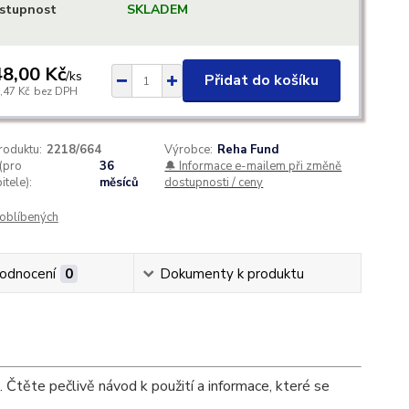
stupnost
SKLADEM
8,00 Kč
/
ks
Přidat do košíku
,47 Kč
bez DPH
roduktu:
2218/664
Výrobce:
Reha Fund
(pro
36
🔔 Informace e-mailem při změně
itele):
měsíců
dostupnosti / ceny
oblíbených
odnocení
0
Dokumenty k produktu
Čtěte pečlivě návod k použití a informace, které se