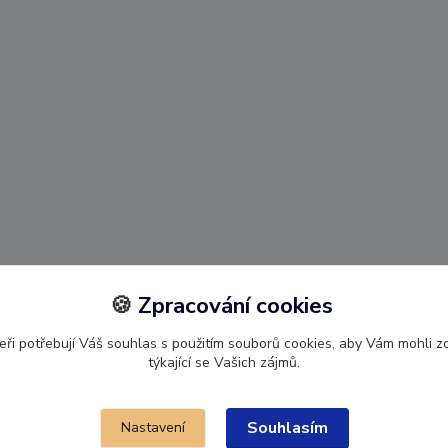
Upravit sběr cookies 🍪.
🍪
Zpracování cookies
ři potřebují Váš souhlas s použitím souborů cookies, aby Vám mohli 
týkající se Vašich zájmů.
Souhlasím
Nastavení