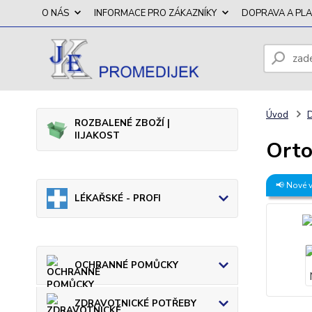
O NÁS
INFORMACE PRO ZÁKAZNÍKY
DOPRAVA A PL
Úvod
ROZBALENÉ ZBOŽÍ |
II.JAKOST
Ort
📢 Nové 
LÉKAŘSKÉ - PROFI
OCHRANNÉ POMŮCKY
ZDRAVOTNICKÉ POTŘEBY