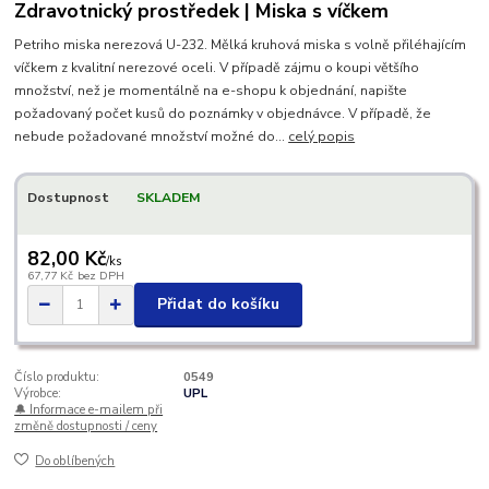
Zdravotnický prostředek | Miska s víčkem
Petriho miska nerezová U-232. Mělká kruhová miska s volně přiléhajícím
víčkem z kvalitní nerezové oceli. V případě zájmu o koupi většího
množství, než je momentálně na e-shopu k objednání, napište
požadovaný počet kusů do poznámky v objednávce. V případě, že
nebude požadované množství možné do...
celý popis
Dostupnost
SKLADEM
82,00 Kč
/
ks
67,77 Kč
bez DPH
Přidat do košíku
Číslo produktu:
0549
Výrobce:
UPL
🔔 Informace e-mailem při
změně dostupnosti / ceny
Do oblíbených