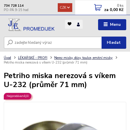
0
ks
734 728 114
CZK
za
0,00 Kč
Menu
Hledat
Úvod
LÉKAŘSKÉ - PROFI
Nerez misky, dózy, toulce, emitní misky
Petriho miska nerezová s víkem U-232 (průměr 71 mm)
Petriho miska nerezová s víkem
U-232 (průměr 71 mm)
Nejprodávanější