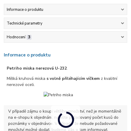
Informace o produktu
Technické parametry
Hodnocení
3
Informace o produktu
Petriho miska nerezová U-232
.
Mělká kruhová miska
s volně přiléhajícím víčkem
z kvalitní
nerezové oceli.
V případě zájmu o koupi většího množství, než je momentálně
na e-shopu k objednání, napište požadovaný počet kusů do
poznámky v objednávce. V případě, že nebude požadované
množství možné dodat, budeme Vás o tom informovat.