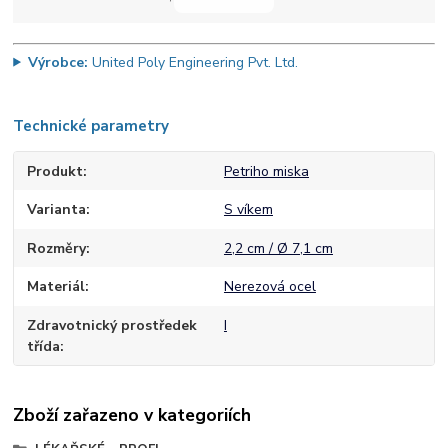
Výrobce:
United Poly Engineering Pvt. Ltd.
Technické parametry
Produkt
Petriho miska
Varianta
S víkem
Rozměry
2,2 cm / Ø 7,1 cm
Materiál
Nerezová ocel
Zdravotnický prostředek
I
třída
Zboží zařazeno v kategoriích