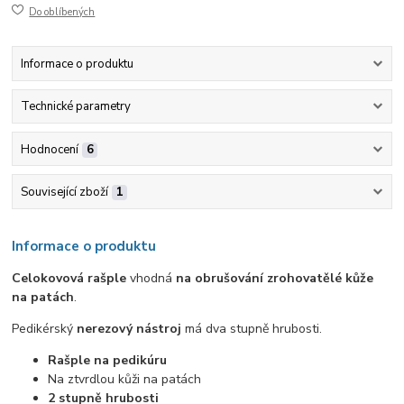
Do oblíbených
Informace o produktu
Technické parametry
Hodnocení
6
Související zboží
1
Informace o produktu
Celokovová rašple
vhodná
na obrušování zrohovatělé kůže
na patách
.
Pedikérský
nerezový nástroj
má dva stupně hrubosti.
Rašple na pedikúru
Na ztvrdlou kůži na patách
2 stupně hrubosti