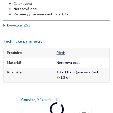
Celokovová
Nerezová ocel
Rozměry pracovní části:
7 x 1,3 cm
Dovozce:
ZSZ
Technické parametry
Produkt
Pilník
Materiál
Nerezová ocel
Rozměry
19 x 1,8 cm (pracovní část
7x1,3 cm)
Související zboží
1