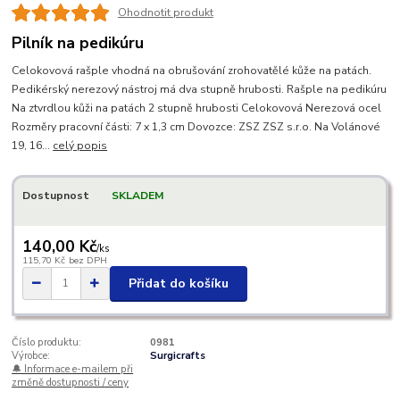
Ohodnotit produkt
Pilník na pedikúru
Celokovová rašple vhodná na obrušování zrohovatělé kůže na patách.
Pedikérský nerezový nástroj má dva stupně hrubosti. Rašple na pedikúru
Na ztvrdlou kůži na patách 2 stupně hrubosti Celokovová Nerezová ocel
Rozměry pracovní části: 7 x 1,3 cm Dovozce: ZSZ ZSZ s.r.o. Na Volánové
19, 16...
celý popis
Dostupnost
SKLADEM
140,00 Kč
/
ks
115,70 Kč
bez DPH
Přidat do košíku
Číslo produktu:
0981
Výrobce:
Surgicrafts
🔔 Informace e-mailem při
změně dostupnosti / ceny