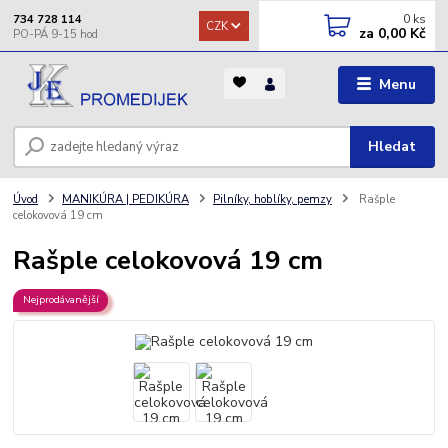
0
ks
734 728 114
CZK
za
0,00 Kč
Menu
Hledat
Úvod
MANIKÚRA | PEDIKÚRA
Pilníky, hoblíky, pemzy
Rašple
celokovová 19 cm
Rašple celokovová 19 cm
Nejprodávanější