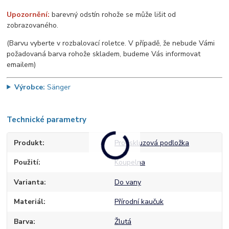
Upozornění:
barevný odstín rohože se může lišit od
zobrazovaného.
(Barvu vyberte v rozbalovací roletce. V případě, že nebude Vámi
požadovaná barva rohože skladem, budeme Vás informovat
emailem)
Výrobce:
Sänger
Technické parametry
Produkt
Protiskluzová podložka
Použití
Koupelna
Varianta
Do vany
Materiál
Přírodní kaučuk
Barva
Žlutá