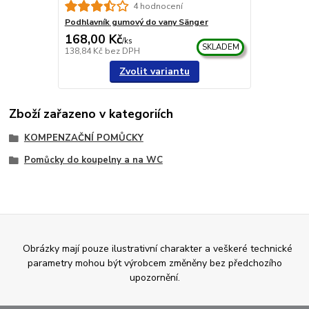
4 hodnocení
Podhlavník gumový do vany Sänger
168,00 Kč
/
ks
SKLADEM
138,84 Kč
bez DPH
Zvolit variantu
Zboží zařazeno v kategoriích
KOMPENZAČNÍ POMŮCKY
Pomůcky do koupelny a na WC
Obrázky mají pouze ilustrativní charakter a veškeré technické
parametry mohou být výrobcem změněny bez předchozího
upozornění.