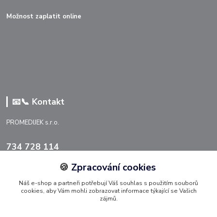
Možnost zaplatit online
📧📞 Kontakt
PROMEDIJEK s.r.o.
734 728 114
🍪
Zpracování cookies
info@promedijek.cz
Náš e-shop a partneři potřebují Váš souhlas s použitím souborů
cookies, aby Vám mohli zobrazovat informace týkající se Vašich
zájmů.