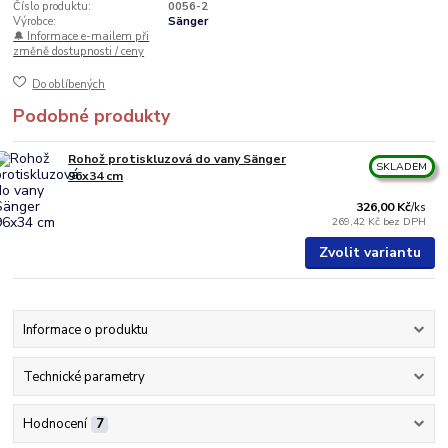
Číslo produktu:
0056-2
Výrobce:
Sänger
🔔 Informace e-mailem při
změně dostupnosti / ceny
Do oblíbených
Podobné produkty
Rohož protiskluzová do vany Sänger
SKLADEM
96x34 cm
326,00 Kč
/
ks
269,42 Kč
bez DPH
Zvolit variantu
Informace o produktu
Technické parametry
Hodnocení
7