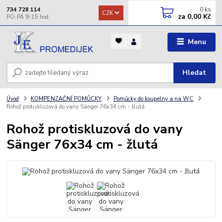
0
ks
734 728 114
CZK
za
0,00 Kč
Menu
Hledat
Úvod
KOMPENZAČNÍ POMŮCKY
Pomůcky do koupelny a na WC
Rohož protiskluzová do vany Sänger 76x34 cm - žlutá
Rohož protiskluzová do vany
Sänger 76x34 cm - žlutá