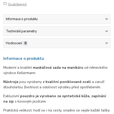
Do oblíbených
Informace o produktu
Technické parametry
Hodnocení
0
Informace o produktu
Moderní a kvalitní
maskáčová sada na manikúru
od německého
výrobce Kellermann.
Nástroje
jsou vyrobeny
z kvalitní poniklované oceli
a zaručí
dlouholetou životnost a odolnost výrobku před opotřebením.
Exkluzivní
pouzdro je vyrobeno ze syntetické kůže, zapínání
na zip
s kovovým jezdcem.
Praktická velikost, hodí se i na cesty, snadno se vejde každé tašky