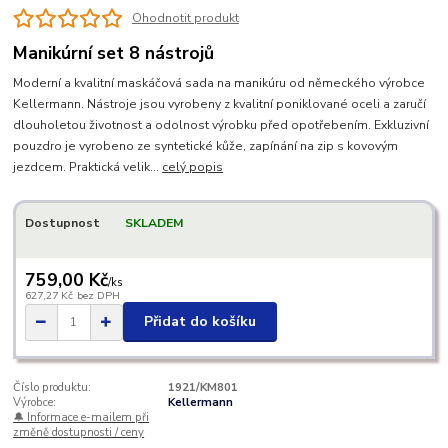
Ohodnotit produkt
Manikúrní set 8 nástrojů
Moderní a kvalitní maskáčová sada na manikúru od německého výrobce
Kellermann. Nástroje jsou vyrobeny z kvalitní poniklované oceli a zaručí
dlouholetou životnost a odolnost výrobku před opotřebením. Exkluzivní
pouzdro je vyrobeno ze syntetické kůže, zapínání na zip s kovovým
jezdcem. Praktická velik...
celý popis
Dostupnost
SKLADEM
759,00 Kč
/
ks
627,27 Kč
bez DPH
Přidat do košíku
Číslo produktu:
1921/KM801
Výrobce:
Kellermann
🔔 Informace e-mailem při
změně dostupnosti / ceny