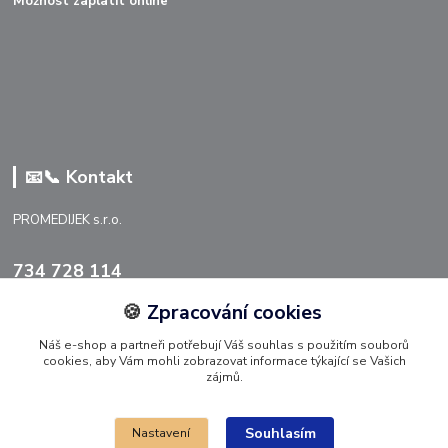
Možnost zaplatit online
📧📞 Kontakt
PROMEDIJEK s.r.o.
734 728 114
🍪
Zpracování cookies
info@promedijek.cz
Náš e-shop a partneři potřebují Váš souhlas s použitím souborů
cookies, aby Vám mohli zobrazovat informace týkající se Vašich
zájmů.
Souhlasím
Nastavení