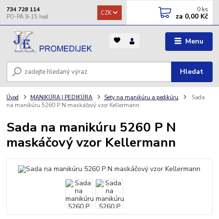
0
ks
734 728 114
CZK
za
0,00 Kč
Menu
Hledat
Úvod
MANIKÚRA | PEDIKÚRA
Sety na manikúru a pedikúru
Sada
na manikúru 5260 P N maskáčový vzor Kellermann
Sada na manikúru 5260 P N
maskáčový vzor Kellermann