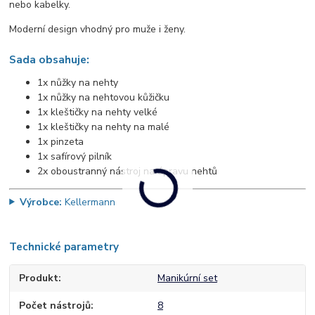
nebo kabelky.
Moderní design vhodný pro muže i ženy.
Sada obsahuje:
1x nůžky na nehty
1x nůžky na nehtovou kůžičku
1x kleštičky na nehty velké
1x kleštičky na nehty na malé
1x pinzeta
1x safírový pilník
2x oboustranný nástroj na úpravu nehtů
Výrobce:
Kellermann
Technické parametry
Produkt
Manikúrní set
Počet nástrojů
8