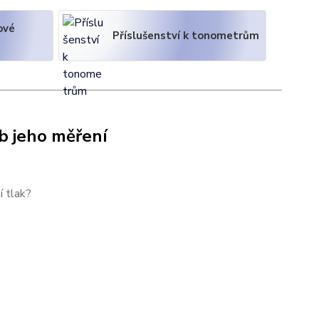
ové
Příslušenství k tonometrům
b jeho měření
í tlak?