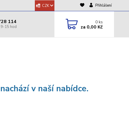
Přihlášení
CZK
728 114
0
ks
za
0,00 Kč
enachází v naší nabídce.