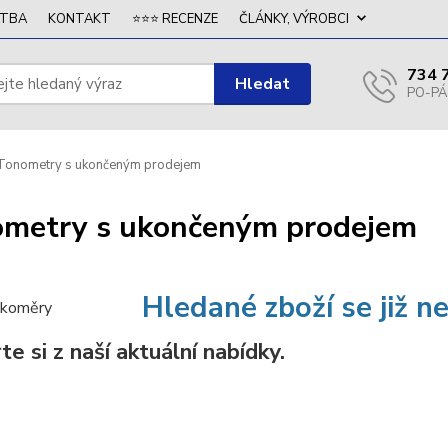
ATBA
KONTAKT
⭐⭐⭐ RECENZE
ČLÁNKY, VÝROBCI
734 
Hledat
onometry s ukončeným prodejem
metry s ukončeným prodejem
Hledané zboží se již n
e si z naší aktuální nabídky.