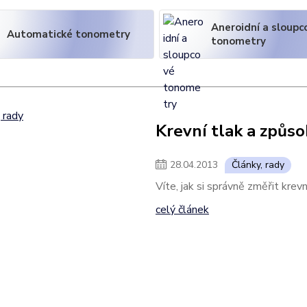
Aneroidní a sloupc
Automatické tonometry
tonometry
Krevní tlak a způso
28
.
04
.
2013
Články, rady
Víte, jak si správně změřit krevn
celý článek