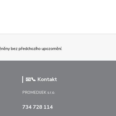
ěněny bez předchozího upozornění.
📧📞 Kontakt
PROMEDIJEK s.r.o.
734 728 114