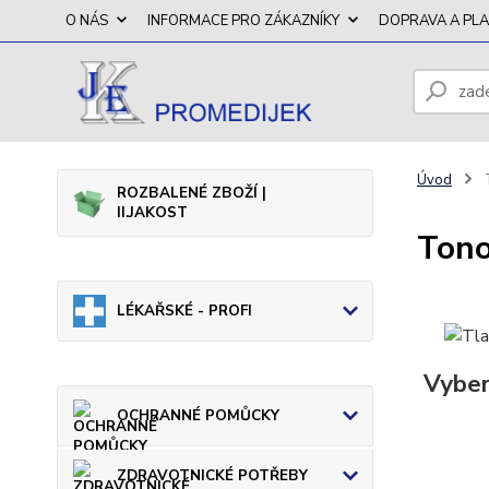
O NÁS
INFORMACE PRO ZÁKAZNÍKY
DOPRAVA A PL
Úvod
T
ROZBALENÉ ZBOŽÍ |
II.JAKOST
Tono
LÉKAŘSKÉ - PROFI
Vybert
OCHRANNÉ POMŮCKY
ZDRAVOTNICKÉ POTŘEBY