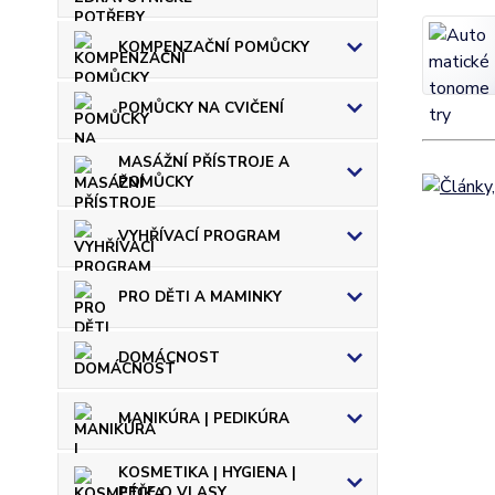
KOMPENZAČNÍ POMŮCKY
POMŮCKY NA CVIČENÍ
MASÁŽNÍ PŘÍSTROJE A
POMŮCKY
VYHŘÍVACÍ PROGRAM
PRO DĚTI A MAMINKY
DOMÁCNOST
MANIKÚRA | PEDIKÚRA
KOSMETIKA | HYGIENA |
PÉČE O VLASY