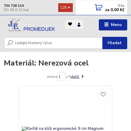
0
ks
734 728 114
CZK
za
0,00 Kč
Menu
Hledat
Materiál: Nerezová ocel
strana
z 5
další