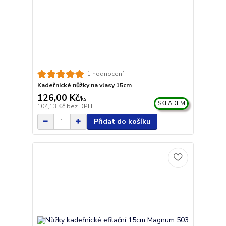
1 hodnocení
Kadeřnické nůžky na vlasy 15cm
126,00 Kč
/
ks
SKLADEM
104,13 Kč
bez DPH
Přidat do košíku