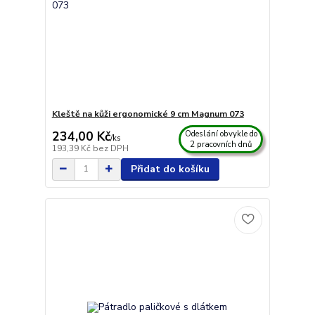
Kleště na kůži ergonomické 9 cm Magnum 073
234,00 Kč
Odeslání obvykle do
/
ks
2 pracovních dnů
193,39 Kč
bez DPH
Přidat do košíku