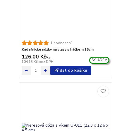
1 hodnocení
Kadeřnické nůžky na vlasy s háčkem 15cm
126,00 Kč
/
ks
SKLADEM
104,13 Kč
bez DPH
Přidat do košíku