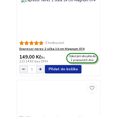
3 hodnocení
Expresor nerez 2 očka 14 cm Magnum 074
149,00 Kč
Odeslání obvykle do
/
ks
2 pracovních dnů
123,14 Kč
bez DPH
Přidat do košíku