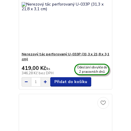
Nerezový tác perforovaný U-033P (31,3 x 21,8 x 3,1
cm)
419,00 Kč
Odeslání obvykle do
/
ks
2 pracovních dnů
346,28 Kč
bez DPH
Přidat do košíku