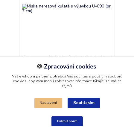
Miska nerezová kulatá s výlevkou U-090 (pr. 7 cm)
🍪
Zpracování cookies
74,00 Kč
Odeslání obvykle do
/
ks
2 pracovních dnů
61,16 Kč
bez DPH
Náš e-shop a partneři potřebují Váš souhlas s použitím souborů
Přidat do košíku
cookies, aby Vám mohli zobrazovat informace týkající se Vašich
zájmů.
Souhlasím
Nastavení
Odmítnout