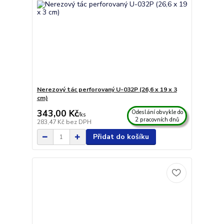
Nerezový tác perforovaný U-032P (26,6 x 19 x 3
cm)
343,00 Kč
Odeslání obvykle do
/
ks
2 pracovních dnů
283,47 Kč
bez DPH
Přidat do košíku