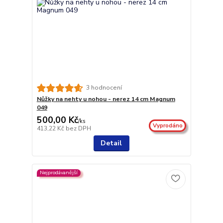
3 hodnocení
Nůžky na nehty u nohou - nerez 14 cm Magnum
049
500,00 Kč
/
ks
Vyprodáno
413,22 Kč
bez DPH
Detail
Nejprodávanější