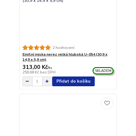
2 hodnocení
Emitní miska nerez velká hluboká U-054 (30,9 x
14,9 x 5,9 cm)
313,00 Kč
/
ks
SKLADEM
258,68 Kč
bez DPH
Přidat do košíku