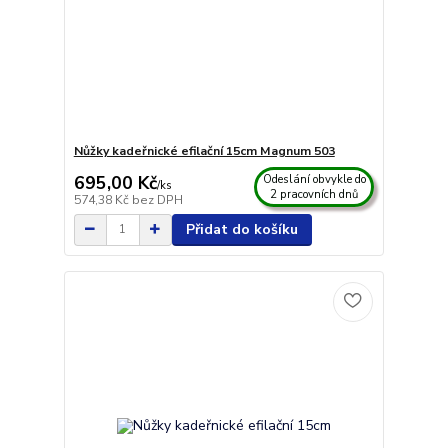
Nůžky kadeřnické efilační 15cm Magnum 503
695,00 Kč
Odeslání obvykle do
/
ks
2 pracovních dnů
574,38 Kč
bez DPH
Přidat do košíku