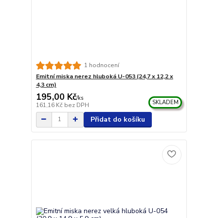
1 hodnocení
Emitní miska nerez hluboká U-053 (24,7 x 12,2 x
4,3 cm)
195,00 Kč
/
ks
SKLADEM
161,16 Kč
bez DPH
Přidat do košíku