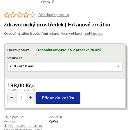
Ohodnotit produkt
Zdravotnický prostředek | Hrtanové zrcátko
Kovové zrcátko k vyšetření hrtanu. Více velikostí.
celý popis
Dostupnost
Odeslání obvykle do 2 pracovních dnů
Velikost
138,00 Kč
/
ks
114,05 Kč
bez DPH
Přidat do košíku
Číslo produktu:
2217/10
Výrobce:
KaWe
🔔 Informace e-mailem při