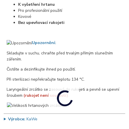
K vyšetření hrtanu
Pro profesionální použití
Kovové
Bez upevňovací rukojeti
Upozornění:
Skladujte v suchu, chraňte před trvalým přímým slunečním
zářením.
Čistěte a dezinfikujte ihned po použití.
Při sterilizaci nepřekračujte teplotu 134 °C.
Laryngeální zrcátko se zasouvá do rukojeti a pevně se upevní
šroubem
(rukojeť není součástí)
.
Výrobce:
KaWe