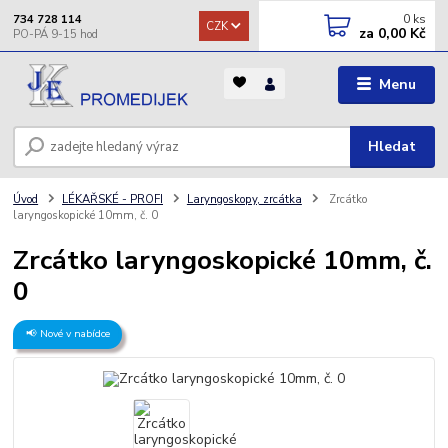
0
ks
734 728 114
CZK
za
0,00 Kč
Menu
Hledat
Úvod
LÉKAŘSKÉ - PROFI
Laryngoskopy, zrcátka
Zrcátko
laryngoskopické 10mm, č. 0
Zrcátko laryngoskopické 10mm, č.
0
📢 Nové v nabídce