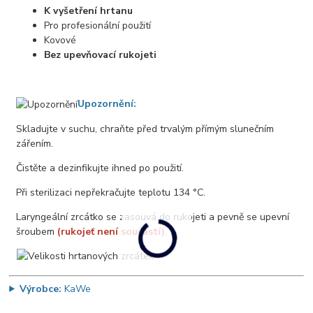
K vyšetření hrtanu
Pro profesionální použití
Kovové
Bez upevňovací rukojeti
Upozornění:
Skladujte v suchu, chraňte před trvalým přímým slunečním
zářením.
Čistěte a dezinfikujte ihned po použití.
Při sterilizaci nepřekračujte teplotu 134 °C.
Laryngeální zrcátko se zasouvá do rukojeti a pevně se upevní
šroubem
(rukojeť není součástí)
.
Výrobce:
KaWe