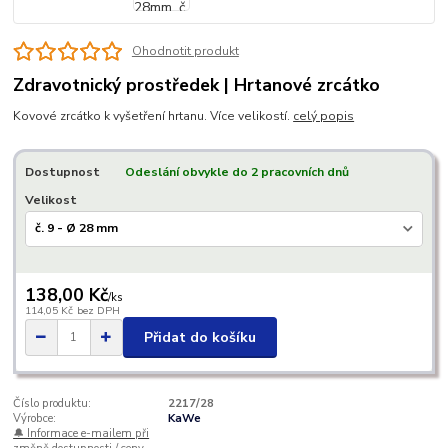
Ohodnotit produkt
Zdravotnický prostředek | Hrtanové zrcátko
Kovové zrcátko k vyšetření hrtanu. Více velikostí.
celý popis
Dostupnost
Odeslání obvykle do 2 pracovních dnů
Velikost
138,00 Kč
/
ks
114,05 Kč
bez DPH
Přidat do košíku
Číslo produktu:
2217/28
Výrobce:
KaWe
🔔 Informace e-mailem při