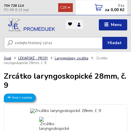
0
ks
734 728 114
CZK
za
0,00 Kč
Menu
Hledat
Úvod
LÉKAŘSKÉ - PROFI
Laryngoskopy, zrcátka
Zrcátko
laryngoskopické 28mm, č. 9
Zrcátko laryngoskopické 28mm, č.
9
📢 Nové v nabídce