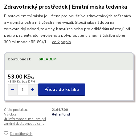
Zdravotnický prostředek | Emitní miska ledvinka
Plastová emitní miska je určena pro použití ve zdravotnických zařízeních
a v domácnosti a má všestranné využití. Slouží jako nádoba na
zdravotnický odpad, tekutiny, k mytí ran nebo pro odkládání nástrojů při
péči o pacienty, atd. vyrobeno z polypropylenu snadná údržba objem
300 ml model: RF-894/1 ...
celý popis
Dostupnost
SKLADEM
53,00 Kč
/
ks
43,80 Kč
bez DPH
Přidat do košíku
Číslo produktu:
2164/300
Výrobce:
Reha Fund
🔔 Informace e-mailem při
změně dostupnosti / ceny
Do oblíbených