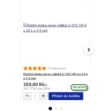
1 hodnocení
Emitní miska nerez mělká U-072 (25,4 x 14,1
Petriho mis
x 3,3 cm)
(průměr 71 
203,00 Kč
82,00 Kč
/
ks
SKLADEM
167,77 Kč
bez DPH
67,77 Kč
bez
Přidat do košíku