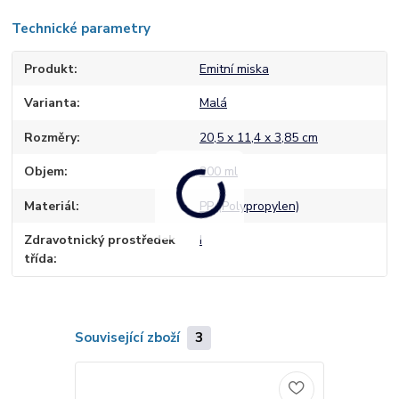
Technické parametry
Produkt
Emitní miska
Varianta
Malá
Rozměry
20,5 x 11,4 x 3,85 cm
Objem
300 ml
Materiál
PP (Polypropylen)
Zdravotnický prostředek
I
třída
Související zboží
3
Nejprodávaněj