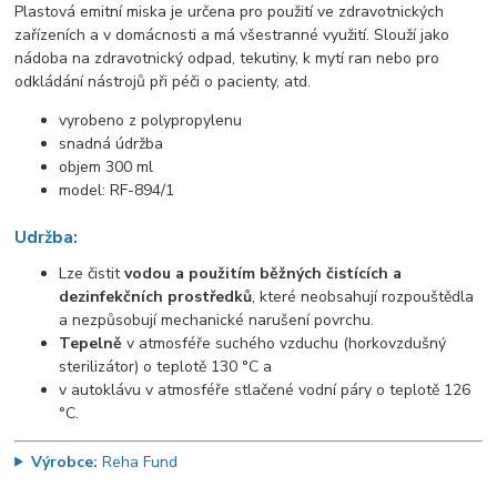
Plastová emitní miska je určena pro použití ve zdravotnických
zařízeních a v domácnosti a má všestranné využití. Slouží jako
nádoba na zdravotnický odpad, tekutiny, k mytí ran nebo pro
odkládání nástrojů při péči o pacienty, atd.
vyrobeno z polypropylenu
snadná údržba
objem 300 ml
model: RF-894/1
Udržba:
Lze čistit
vodou a použitím běžných čistících a
dezinfekčních prostředků
, které neobsahují rozpouštědla
a nezpůsobují mechanické narušení povrchu.
Tepelně
v atmosféře suchého vzduchu (horkovzdušný
sterilizátor) o teplotě 130 °C a
v autoklávu v atmosféře stlačené vodní páry o teplotě 126
°C.
Výrobce:
Reha Fund