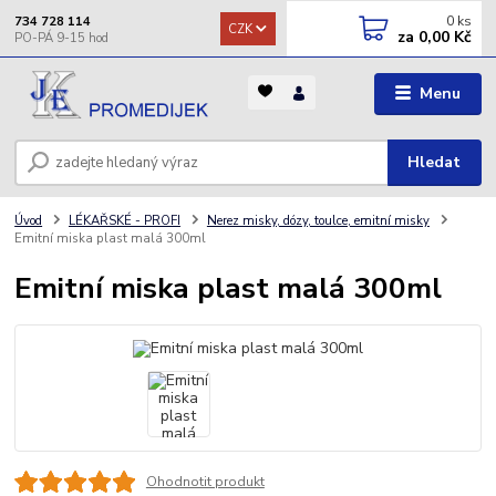
0
ks
734 728 114
CZK
za
0,00 Kč
Menu
Hledat
Úvod
LÉKAŘSKÉ - PROFI
Nerez misky, dózy, toulce, emitní misky
Emitní miska plast malá 300ml
Emitní miska plast malá 300ml
Ohodnotit produkt